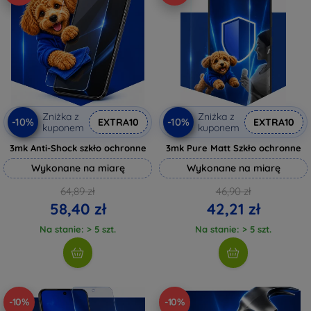
Zniżka z
Zniżka z
-10%
-10%
EXTRA10
EXTRA10
kuponem
kuponem
3mk Anti-Shock szkło ochronne
3mk Pure Matt Szkło ochronne
Wykonane na miarę
Wykonane na miarę
64,89 zł
46,90 zł
58,40 zł
42,21 zł
Na stanie: > 5 szt.
Na stanie: > 5 szt.
-10%
-10%