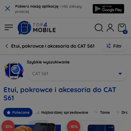
×
Pobierz naszą aplikację
i rób zakupy
prościej
0
Etui, pokrowce i akcesoria do CAT S61
Filtr
Szybkie wyszukiwanie
CAT S61
Etui, pokrowce i akcesoria do CAT
S61
Polecane
Najbardziej sprzedawane
Tanie
Drog
-10%
-10%