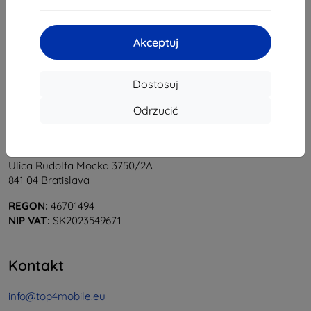
1
-
5
z całkowego
5
.
«
1
»
Akceptuj
Dostosuj
Odrzucić
Shield-Sk s.r.o.
Ulica Rudolfa Mocka 3750/2A
841 04 Bratislava
REGON:
46701494
NIP VAT:
SK2023549671
Kontakt
info@top4mobile.eu