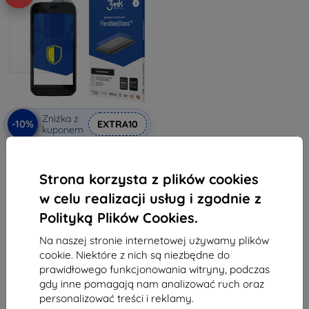
Zniżka z
-10%
EXTRA10
kuponem
3MK FlexibleGlass hybrydowe
hartowane szkło CAT S61
(5903108028424)
Strona korzysta z plików cookies
38,90 zł
35,02 zł
w celu realizacji usług i zgodnie z
Polityką Plików Cookies.
Na stanie: > 5 szt.
Na naszej stronie internetowej używamy plików
cookie. Niektóre z nich są niezbędne do
prawidłowego funkcjonowania witryny, podczas
gdy inne pomagają nam analizować ruch oraz
personalizować treści i reklamy.