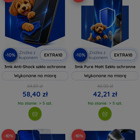
Zniżka z
Zniżka z
-10%
-10%
EXTRA10
EXTRA10
kuponem
kuponem
3mk Anti-Shock szkło ochronne
3mk Pure Matt Szkło ochronne
Wykonane na miarę
Wykonane na miarę
64,89 zł
46,90 zł
58,40 zł
42,21 zł
Na stanie: > 5 szt.
Na stanie: > 5 szt.
-10%
-10%