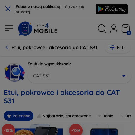
×
Pobierz naszą aplikację
i rób zakupy
prościej
0
Etui, pokrowce i akcesoria do CAT S31
Filtr
Szybkie wyszukiwanie
CAT S31
Etui, pokrowce i akcesoria do CAT
S31
Polecane
Najbardziej sprzedawane
Tanie
Drog
-10%
-10%