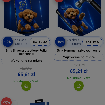
Zniżka z
Zniżka z
-10%
-10%
EXTRA10
EXTRA10
kuponem
kuponem
3mk Silverprotection+ Folia
3mk Hammer szkło ochronne
ochronna
Wykonane na miarę
Wykonane na miarę
76,90 zł
72,90 zł
69,21 zł
65,61 zł
Na stanie: 3 szt.
Na stanie: > 5 szt.
-10%