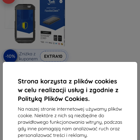
Zniżka z
-10%
EXTRA10
kuponem
3MK FlexibleGlass CAT S31 Szkło
hybrydowe
38,90 zł
Strona korzysta z plików cookies
35,02 zł
w celu realizacji usług i zgodnie z
Na stanie: > 5 szt.
Polityką Plików Cookies.
Na naszej stronie internetowej używamy plików
cookie. Niektóre z nich są niezbędne do
prawidłowego funkcjonowania witryny, podczas
gdy inne pomagają nam analizować ruch oraz
personalizować treści i reklamy.