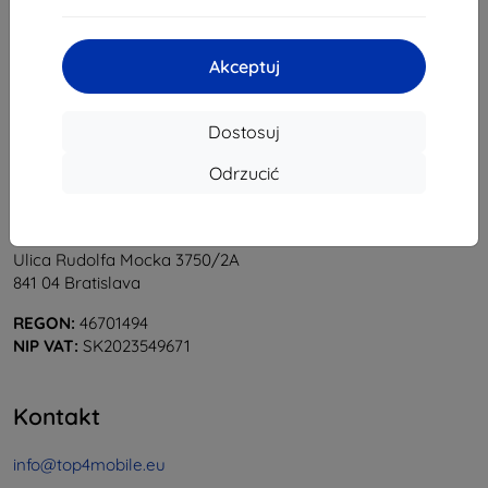
1
-
5
z całkowego
5
.
«
1
»
Akceptuj
Dostosuj
Odrzucić
Shield-Sk s.r.o.
Ulica Rudolfa Mocka 3750/2A
841 04 Bratislava
REGON:
46701494
NIP VAT:
SK2023549671
Kontakt
info@top4mobile.eu