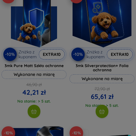
Zniżka z
Zniżka z
-10%
-10%
EXTRA10
EXTRA10
kuponem
kuponem
3mk Pure Matt Szkło ochronne
3mk Silverprotection+ Folia
ochronna
Wykonane na miarę
Wykonane na miarę
46,90 zł
72,90 zł
42,21 zł
65,61 zł
Na stanie: > 5 szt.
Na stanie: > 5 szt.
-10%
-10%