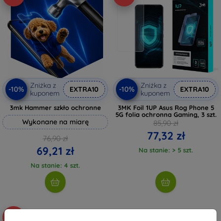
Zniżka z
Zniżka z
-10%
-10%
EXTRA10
EXTRA10
kuponem
kuponem
3mk Hammer szkło ochronne
3MK Foil 1UP Asus Rog Phone 5
5G folia ochronna Gaming, 3 szt.
Wykonane na miarę
85,90 zł
77,32 zł
76,90 zł
69,21 zł
Na stanie: > 5 szt.
Na stanie: 4 szt.
-10%