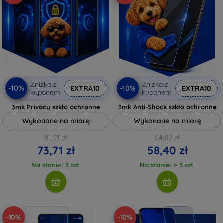
Zniżka z
Zniżka z
-10%
-10%
EXTRA10
EXTRA10
kuponem
kuponem
3mk Privacy szkło ochronne
3mk Anti-Shock szkło ochronne
Wykonane na miarę
Wykonane na miarę
81,91 zł
64,89 zł
73,71 zł
58,40 zł
Na stanie: 3 szt.
Na stanie: > 5 szt.
-10%
-10%