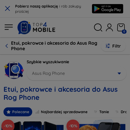
×
Pobierz naszą aplikację
i rób zakupy
prościej
0
Etui, pokrowce i akcesoria do Asus Rog
Filtr
Phone
Szybkie wyszukiwanie
Asus Rog Phone
Etui, pokrowce i akcesoria do Asus
Rog Phone
Polecane
Najbardziej sprzedawane
Tanie
Drog
-10%
-10%