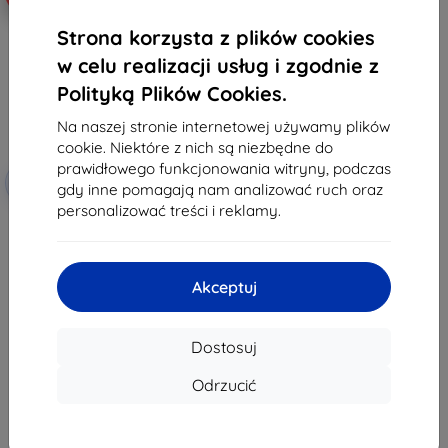
Strona korzysta z plików cookies
w celu realizacji usług i zgodnie z
Polityką Plików Cookies.
Na naszej stronie internetowej używamy plików
cookie. Niektóre z nich są niezbędne do
prawidłowego funkcjonowania witryny, podczas
Zniżka z
-10%
EXTRA10
gdy inne pomagają nam analizować ruch oraz
kuponem
personalizować treści i reklamy.
3MK FlexibleGlass Asus Rog
Phone szkło hybrydowe
38,90 zł
35,02 zł
Akceptuj
Na stanie: > 5 szt.
Dostosuj
Odrzucić