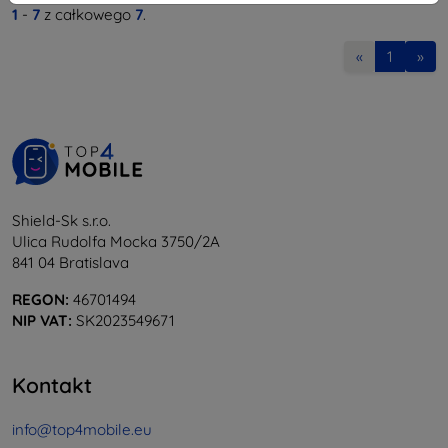
1
-
7
z całkowego
7
.
«
1
»
Shield-Sk s.r.o.
Ulica Rudolfa Mocka 3750/2A
841 04 Bratislava
REGON:
46701494
NIP VAT:
SK2023549671
Kontakt
info@top4mobile.eu