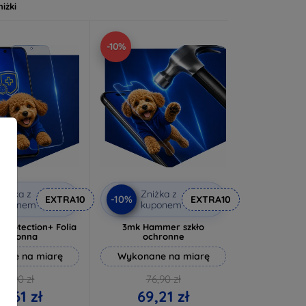
niżki
-10%
niżka z
Zniżka z
-10%
EXTRA10
EXTRA10
kuponem
kuponem
rprotection+ Folia
3mk Hammer szkło
ochronna
ochronne
ane na miarę
Wykonane na miarę
72,90 zł
76,90 zł
5,61 zł
69,21 zł