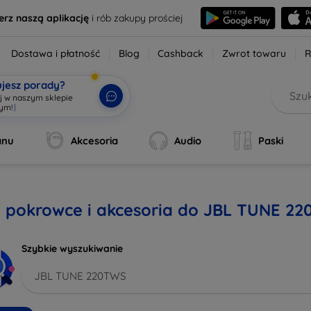
erz naszą aplikację
i rób zakupy prościej
Dostawa i płatność
Blog
Cashback
Zwrot towaru
R
ujesz porady?
aj w naszym sklepie
wym!
|
anu
Akcesoria
Audio
Paski
, pokrowce i akcesoria do JBL TUNE 2
Szybkie wyszukiwanie
JBL TUNE 220TWS