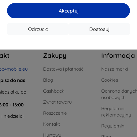
a stanie: > 5 szt.
Na stanie: > 5 szt.
Na st
Akceptuj
całkowego
4
.
Odrzucić
Dostosuj
akt
Zakupy
Informacja
op4mobile.eu
Dostawa i płatność
Nasze marki
Blog
Cookies
pisz do nas
Cashback
Ochrona danyc
iedziałku do
osobowych.
Zwrot towaru
8:00 - 16:00
Regulamin
Roszczenie
reklamacyjny
i niedziela:
Kontakt
Regulamin
Hurtowy
Blog