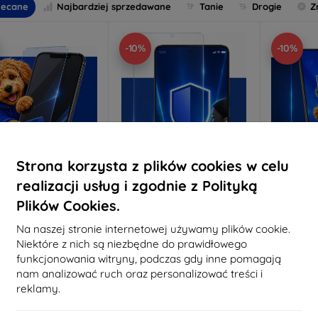
lecane
Najbardziej sprzedawane
Tanie
Drogie
Z
-10%
-10%
Strona korzysta z plików cookies w celu
realizacji usług i zgodnie z Polityką
Zniżka z
Zniżka z
Z
Plików Cookies.
%
-10%
-10%
EXTRA10
EXTRA10
kuponem
kuponem
Na naszej stronie internetowej używamy plików cookie.
 Anti-Shock szkło
3mk Pure Matt Szkło
3mk Silve
Niektóre z nich są niezbędne do prawidłowego
ochronne
ochronne
funkcjonowania witryny, podczas gdy inne pomagają
konane na miarę
Wykonane na miarę
Wykon
nam analizować ruch oraz personalizować treści i
reklamy.
64,89 zł
46,90 zł
58,40 zł
42,21 zł
6