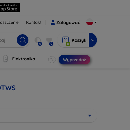
oszczenie
Kontakt
Zalogować
Koszyk
0
0
0
Elektronika
Wyprzedaż
20TWS