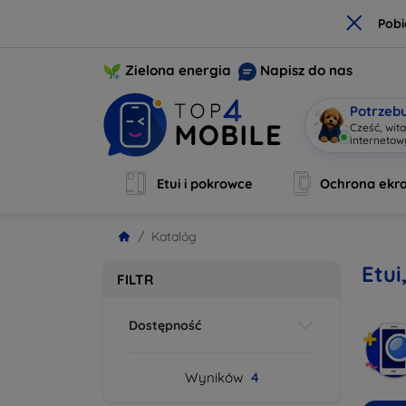
×
Pobi
Zielona energia
Napisz do nas
Potrzeb
Cześć, wit
interneto
Etui i pokrowce
Ochrona ekr
Katalóg
Etui
FILTR
Dostępność
Wyników
4