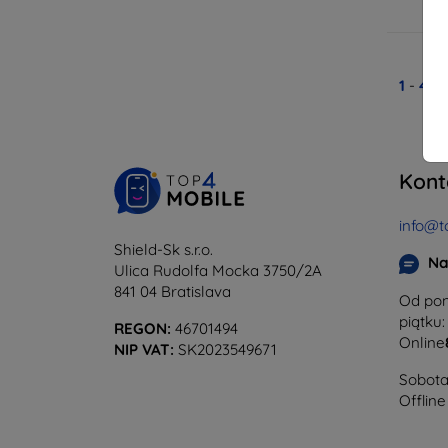
N
1
-
4
z 
Kont
info@t
Shield-Sk s.r.o.
Na
Ulica Rudolfa Mocka 3750/2A
841 04 Bratislava
Od pon
piątku:
REGON:
46701494
Online
NIP VAT:
SK2023549671
Sobota 
Offline