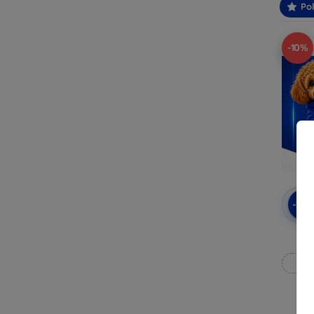
Po
-10%
-10
3mk
Wy