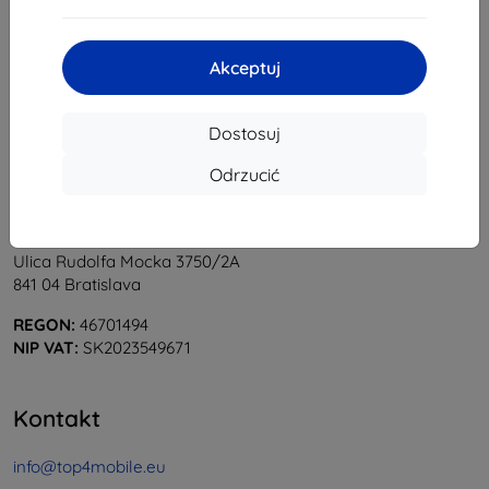
1
-
5
z całkowego
5
.
«
1
»
Akceptuj
Dostosuj
Odrzucić
Shield-Sk s.r.o.
Ulica Rudolfa Mocka 3750/2A
841 04 Bratislava
REGON:
46701494
NIP VAT:
SK2023549671
Kontakt
info@top4mobile.eu