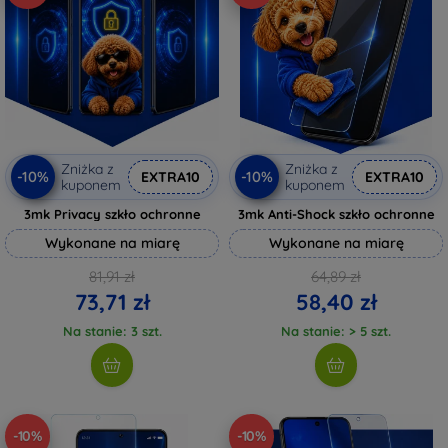
Zniżka z
Zniżka z
-10%
-10%
EXTRA10
EXTRA10
kuponem
kuponem
3mk Privacy szkło ochronne
3mk Anti-Shock szkło ochronne
Wykonane na miarę
Wykonane na miarę
81,91 zł
64,89 zł
73,71 zł
58,40 zł
Na stanie: 3 szt.
Na stanie: > 5 szt.
-10%
-10%