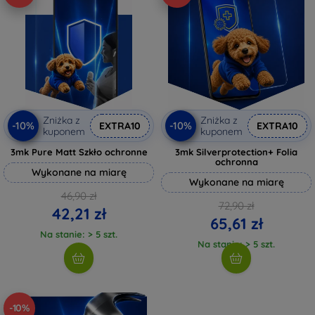
Zniżka z
Zniżka z
-10%
-10%
EXTRA10
EXTRA10
kuponem
kuponem
3mk Pure Matt Szkło ochronne
3mk Silverprotection+ Folia
ochronna
Wykonane na miarę
Wykonane na miarę
46,90 zł
72,90 zł
42,21 zł
65,61 zł
Na stanie: > 5 szt.
Na stanie: > 5 szt.
-10%