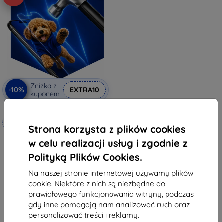
Zniżka z
-10%
EXTRA10
kuponem
3mk Hammer szkło ochronne
Wykonane na miarę
Strona korzysta z plików cookies
77,90 zł
w celu realizacji usług i zgodnie z
70,11 zł
Polityką Plików Cookies.
Na stanie: 4 szt.
Na naszej stronie internetowej używamy plików
cookie. Niektóre z nich są niezbędne do
prawidłowego funkcjonowania witryny, podczas
gdy inne pomagają nam analizować ruch oraz
personalizować treści i reklamy.