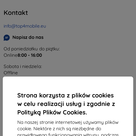
Kontakt
info@top4mobile.eu
Napisz do nas
Od poniedziałku do piątku:
Online
8:00 - 16:00
Sobota i niedziela:
Offline
Zakupy
Strona korzysta z plików cookies
w celu realizacji usług i zgodnie z
Dostawa i płatność
Polityką Plików Cookies.
Blog
Na naszej stronie internetowej używamy plików
Cashback
cookie. Niektóre z nich są niezbędne do
prawidłowego funkcjonowania witryny, podczas