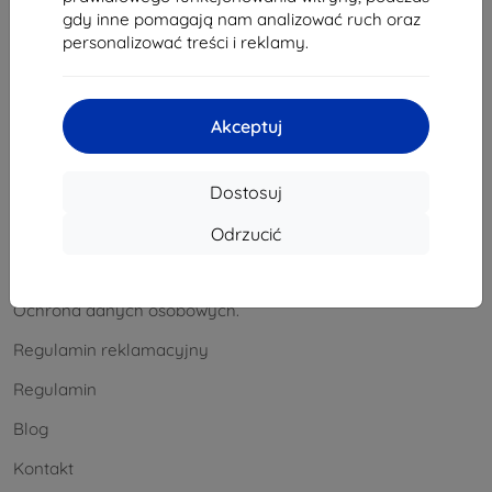
Zwrot towaru
gdy inne pomagają nam analizować ruch oraz
personalizować treści i reklamy.
Roszczenie
Kontakt
Akceptuj
Hurtowy
Informacja
Dostosuj
Nasze marki
Odrzucić
Cookies
Ochrona danych osobowych.
Regulamin reklamacyjny
Regulamin
Blog
Kontakt