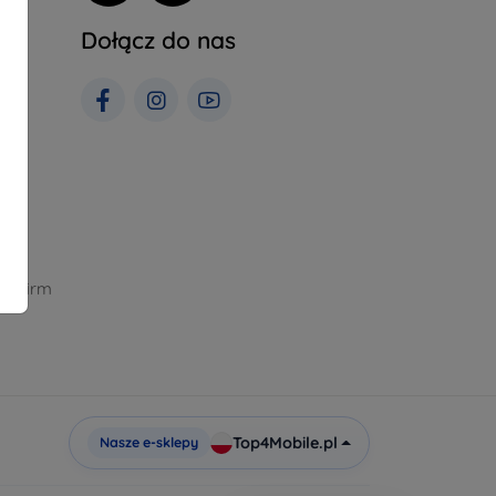
Dołącz do nas
h
la firm
Top4Mobile.pl
Nasze e-sklepy