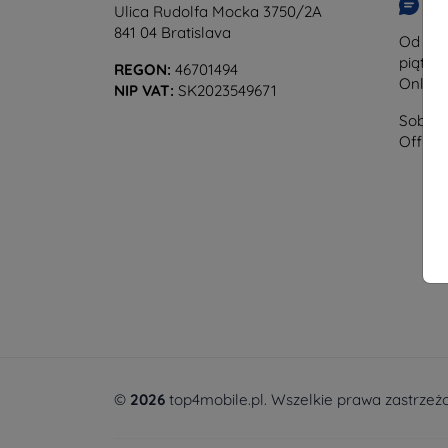
Na
Ulica Rudolfa Mocka 3750/2A
841 04 Bratislava
Od pon
piątku:
REGON:
46701494
Online
NIP VAT:
SK2023549671
Sobota 
Offline
©
2026
top4mobile.pl. Wszelkie prawa zastrzeż