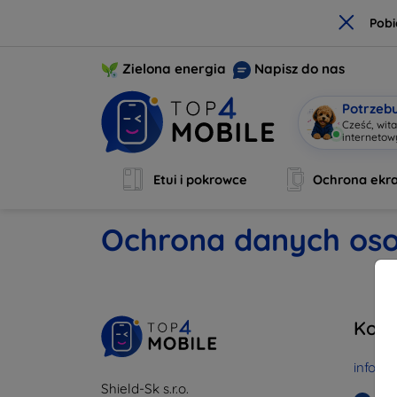
×
Pobi
Zielona energia
Napisz do nas
Potrzeb
Cześć, wit
interneto
Etui i pokrowce
Ochrona ekr
Ochrona danych os
Kont
info@t
Shield-Sk s.r.o.