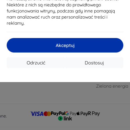
Blog
Cookies
pisz do nas
Niektóre z nich są niezbędne do prawidłowego
funkcjonowania witryny, podczas gdy inne pomagają
Cashback
Ochrona danyc
iedziałku do
nam analizować ruch oraz personalizować treści i
osobowych.
Zwrot towaru
reklamy.
8:00 - 16:00
Regulamin
Roszczenie
reklamacyjny
i niedziela:
Kontakt
Regulamin
Akceptuj
Hurtowy
Blog
Odrzucić
Dostosuj
Kontakt
Zakup bez VAT d
Zielona energia
one.