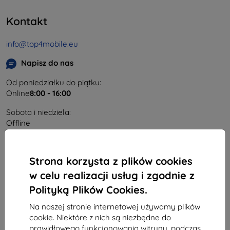
Kontakt
info@top4mobile.eu
Napisz do nas
Od poniedziałku do piątku:
Online
8:00 - 16:00
Sobota i niedziela:
Offline
Zakupy
Strona korzysta z plików cookies
w celu realizacji usług i zgodnie z
Dostawa i płatność
Polityką Plików Cookies.
Blog
Na naszej stronie internetowej używamy plików
Cashback
cookie. Niektóre z nich są niezbędne do
prawidłowego funkcjonowania witryny, podczas