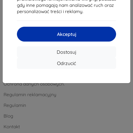
Zwrot towaru
gdy inne pomagają nam analizować ruch oraz
personalizować treści i reklamy.
Roszczenie
Kontakt
Akceptuj
Hurtowy
Informacja
Dostosuj
Nasze marki
Odrzucić
Cookies
Ochrona danych osobowych.
Regulamin reklamacyjny
Regulamin
Blog
Kontakt