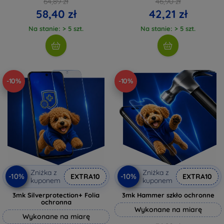
64,89 zł
46,90 zł
58,40 zł
42,21 zł
Na stanie: > 5 szt.
Na stanie: > 5 szt.
-10%
-10%
Zniżka z
Zniżka z
-10%
-10%
EXTRA10
EXTRA10
kuponem
kuponem
3mk Silverprotection+ Folia
3mk Hammer szkło ochronne
ochronna
Wykonane na miarę
Wykonane na miarę