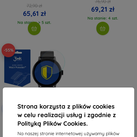
76,90 zł
72,90 zł
69,21 zł
65,61 zł
Na stanie: 4 szt.
Na stanie: > 5 szt.
-55%
Strona korzysta z plików cookies
Zniżka z
-10%
EXTRA10
kuponem
w celu realizacji usług i zgodnie z
3MK Folia ARC Smartwatch DT2
Polityką Plików Cookies.
42 mm Fullscreen
39,90 zł
Na naszej stronie internetowej używamy plików