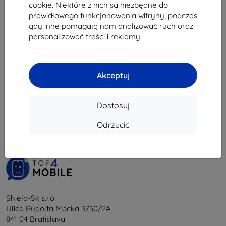
17,91 zł
cookie. Niektóre z nich są niezbędne do
prawidłowego funkcjonowania witryny, podczas
Na stanie: 2 szt.
gdy inne pomagają nam analizować ruch oraz
personalizować treści i reklamy.
Akceptuj
1
-
5
z całkowego
5
.
Dostosuj
«
1
»
Odrzucić
Shield-Sk s.r.o.
Ulica Rudolfa Mocka 3750/2A
841 04 Bratislava