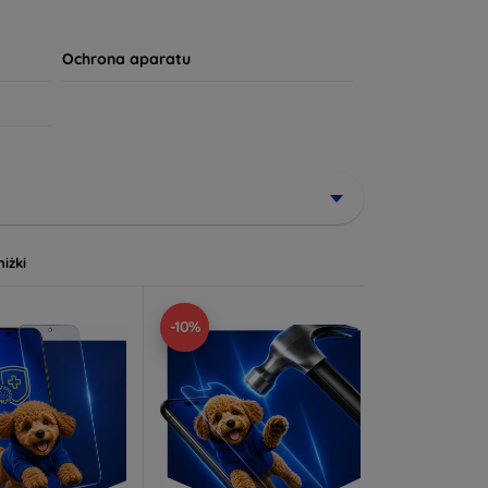
apewni mu długotrwałą żywotność. Twój komfort i
Ochrona aparatu
niżki
-10%