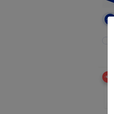
-10
3mk
Wy
N
-10%