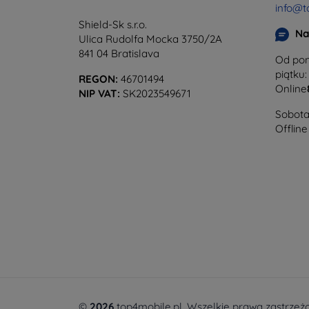
info@t
Shield-Sk s.r.o.
Na
Ulica Rudolfa Mocka 3750/2A
841 04 Bratislava
Od pon
piątku:
REGON:
46701494
Online
NIP VAT:
SK2023549671
Sobota 
Offline
©
2026
top4mobile.pl. Wszelkie prawa zastrzeż