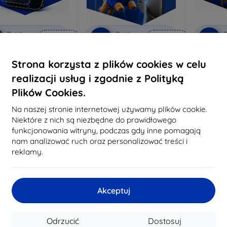
Zniżka z
Zniżka z
Z
%
-10%
-10%
EXTRA10
EXTRA10
kuponem
kuponem
 Anti-Shock szkło
3mk Pure Matt Szkło
3mk Silve
Strona korzysta z plików cookies w celu
ochronne
ochronne
realizacji usług i zgodnie z Polityką
konane na miarę
Wykonane na miarę
Wykon
Plików Cookies.
64,89 zł
46,90 zł
58,40 zł
42,21 zł
6
Na naszej stronie internetowej używamy plików cookie.
Niektóre z nich są niezbędne do prawidłowego
a stanie: > 5 szt.
Na stanie: > 5 szt.
Na st
funkcjonowania witryny, podczas gdy inne pomagają
nam analizować ruch oraz personalizować treści i
reklamy.
-10%
-10%
Akceptuj
Odrzucić
Dostosuj