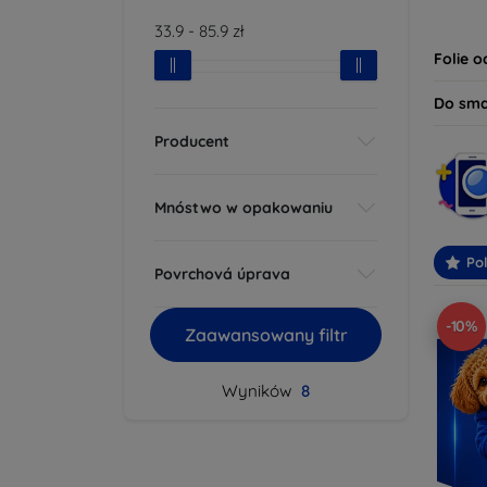
dziś i
33.9
-
85.9
zł
bezpie
Folie 
Do sm
Producent
Mnóstwo w opakowaniu
Po
Povrchová úprava
-10%
Zaawansowany filtr
Wyników
8