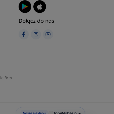
Dołącz do nas
h
la firm
Top4Mobile.pl
Nasze e-sklepy