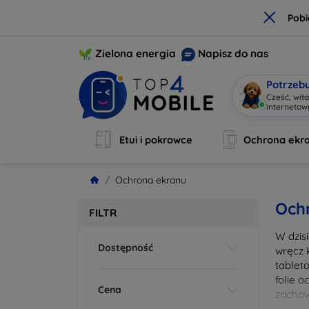
×
Pobi
Zielona energia
Napisz do nas
Potrzeb
Cześć, wit
interneto
Etui i pokrowce
Ochrona ekr
Ochrona ekranu
Och
FILTR
W dzis
Dostępność
wręcz 
tablet
folie 
Cena
zachow
wykona