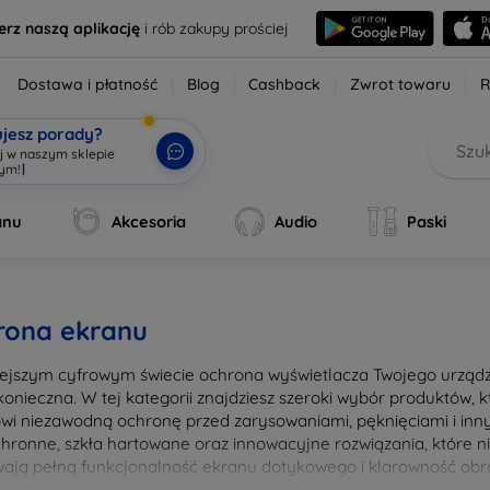
erz naszą aplikację
i rób zakupy prościej
Dostawa i płatność
Blog
Cashback
Zwrot towaru
R
ujesz porady?
aj w naszym sklepie
wym!
|
anu
Akcesoria
Audio
Paski
rona ekranu
iejszym cyfrowym świecie ochrona wyświetlacza Twojego urządze
konieczna. W tej kategorii znajdziesz szeroki wybór produktów,
owi niezawodną ochronę przed zarysowaniami, pęknięciami i in
ochronne, szkła hartowane oraz innowacyjne rozwiązania, które ni
ają pełną funkcjonalność ekranu dotykowego i klarowność obra
nia i łatwością montażu, co pozwala na szybkie i bezproblemow