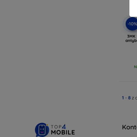
-10
3MK 
antyb
N
1
-
8
z 
Kont