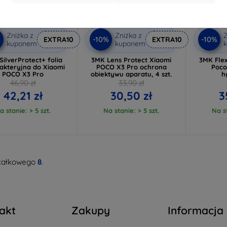
Zniżka z
Zniżka z
Z
%
-10%
-10%
EXTRA10
EXTRA10
kuponem
kuponem
SilverProtect+ folia
3MK Lens Protect Xiaomi
3MK Flex
akteryjna do Xiaomi
POCO X3 Pro ochrona
Poco
POCO X3 Pro
obiektywu aparatu, 4 szt.
h
46,90 zł
33,90 zł
42,21 zł
30,50 zł
3
a stanie: > 5 szt.
Na stanie: > 5 szt.
Na st
całkowego
8
.
akt
Zakupy
Informacja