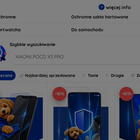
 wybierz idealną ochronę, która spełni Twoje oczekiwania oraz z
więcej info
czeństwo są dla nas priorytetem.
ochronne
Ochronne szkła hartowane
artwatcha
Do samochodu
Szybkie wyszukiwanie
XIAOMI POCO X3 PRO
lecane
Najbardziej sprzedawane
Tanie
Drogie
Z
-10%
-10%