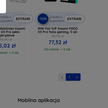
niżka z
Zniżka z
-10%
EXTRA10
EXTRA10
kuponem
kuponem
ibleGlass Xiaomi
3MK Foil 1UP Xiaomi POCO
 X3 Pro szkło
X3 Pro folia gaming, 3 szt.
ybrydowe
85,90 zł
38,90 zł
77,32 zł
5,02 zł
Na stanie: > 5 szt.
anie: > 5 szt.
«
1
»
Mobilna aplikacja