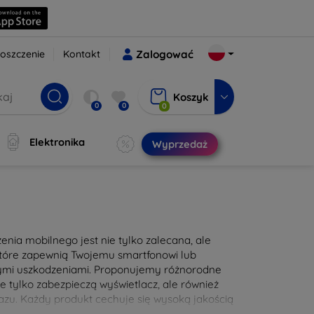
oszczenie
Kontakt
Zalogować
Koszyk
0
0
0
Elektronika
Wyprzedaż
nia mobilnego jest nie tylko zalecana, ale
 które zapewnią Twojemu smartfonowi lub
nymi uszkodzeniami. Proponujemy różnorodne
e tylko zabezpieczą wyświetlacz, ale również
zu. Każdy produkt cechuje się wysoką jakością
e użytkowanie. Zadbaj o swoje urządzenie już