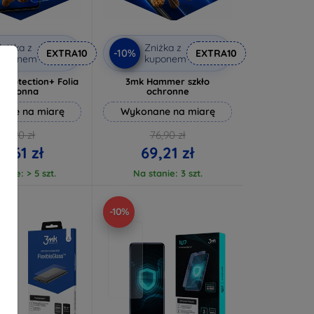
niżka z
Zniżka z
-10%
EXTRA10
EXTRA10
kuponem
kuponem
rprotection+ Folia
3mk Hammer szkło
ochronna
ochronne
ane na miarę
Wykonane na miarę
72,90 zł
76,90 zł
5,61 zł
69,21 zł
anie: > 5 szt.
Na stanie: 3 szt.
-10%