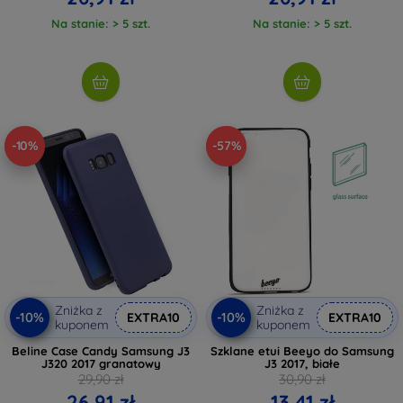
Na stanie: > 5 szt.
Na stanie: > 5 szt.
-10%
-57%
Zniżka z
Zniżka z
-10%
-10%
EXTRA10
EXTRA10
kuponem
kuponem
Beline Case Candy Samsung J3
Szklane etui Beeyo do Samsung
J320 2017 granatowy
J3 2017, białe
29,90 zł
30,90 zł
26,91 zł
13,41 zł