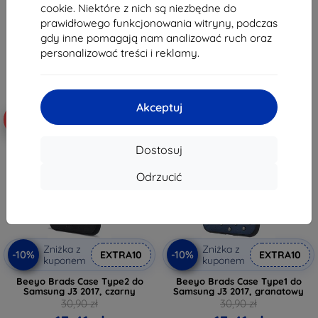
13,41 zł
13,41 zł
cookie. Niektóre z nich są niezbędne do
prawidłowego funkcjonowania witryny, podczas
Ostatnia sztuka w magazynie
Ostatnia sztuka w magazynie
gdy inne pomagają nam analizować ruch oraz
personalizować treści i reklamy.
Akceptuj
-57%
-57%
Dostosuj
Odrzucić
Zniżka z
Zniżka z
-10%
-10%
EXTRA10
EXTRA10
kuponem
kuponem
Beeyo Brads Case Type2 do
Beeyo Brads Case Type1 do
Samsung J3 2017, czarny
Samsung J3 2017, granatowy
30,90 zł
30,90 zł