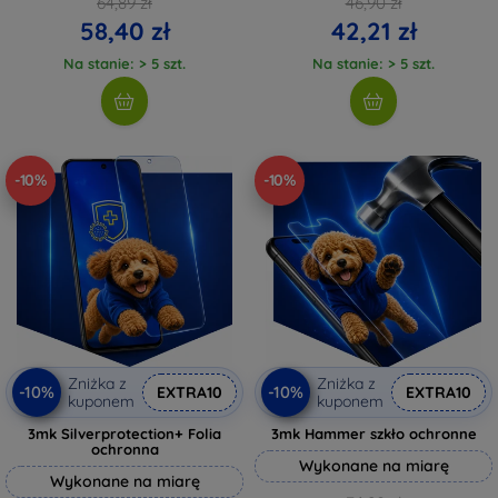
64,89 zł
46,90 zł
58,40 zł
42,21 zł
Na stanie: > 5 szt.
Na stanie: > 5 szt.
-10%
-10%
Zniżka z
Zniżka z
-10%
-10%
EXTRA10
EXTRA10
kuponem
kuponem
3mk Silverprotection+ Folia
3mk Hammer szkło ochronne
ochronna
Wykonane na miarę
Wykonane na miarę