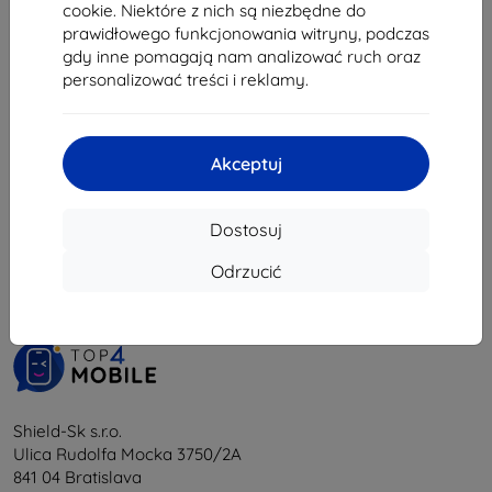
35,02 zł
cookie. Niektóre z nich są niezbędne do
17,01 zł
prawidłowego funkcjonowania witryny, podczas
Na stanie: 3 szt.
Ostatnia sztuka w magazynie
gdy inne pomagają nam analizować ruch oraz
personalizować treści i reklamy.
Akceptuj
1
-
6
z całkowego
6
.
Dostosuj
«
1
»
Odrzucić
Shield-Sk s.r.o.
Ulica Rudolfa Mocka 3750/2A
841 04 Bratislava