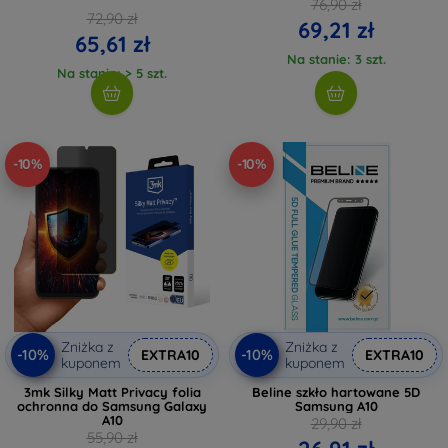
76,90 zł
72,90 zł
69,21 zł
65,61 zł
Na stanie: 3 szt.
Na stanie: > 5 szt.
-10%
-10%
Zniżka z
Zniżka z
-10%
-10%
EXTRA10
EXTRA10
kuponem
kuponem
3mk Silky Matt Privacy folia
Beline szkło hartowane 5D
ochronna do Samsung Galaxy
Samsung A10
A10
29,90 zł
55,90 zł