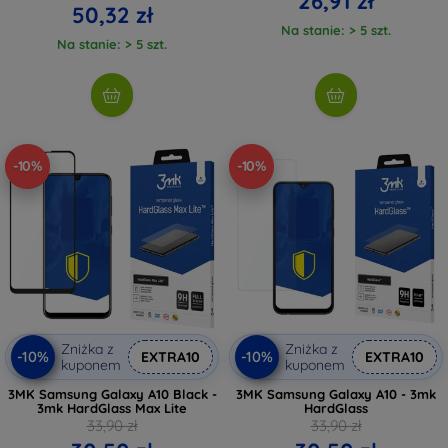
26,91 zł
50,32 zł
Na stanie: > 5 szt.
Na stanie: > 5 szt.
-10%
-10%
Zniżka z
Zniżka z
-10%
-10%
EXTRA10
EXTRA10
kuponem
kuponem
3MK Samsung Galaxy A10 Black -
3MK Samsung Galaxy A10 - 3mk
3mk HardGlass Max Lite
HardGlass
33,90 zł
33,90 zł