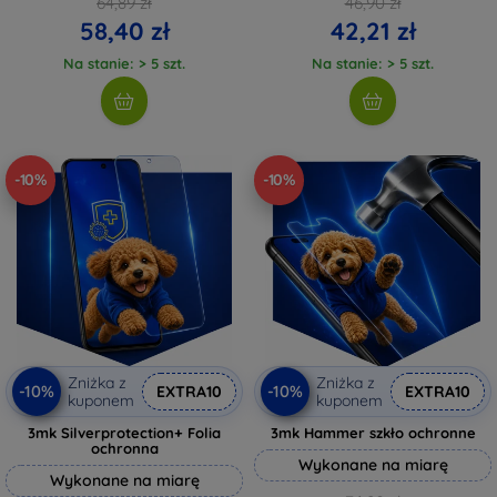
64,89 zł
46,90 zł
58,40 zł
42,21 zł
Na stanie: > 5 szt.
Na stanie: > 5 szt.
-10%
-10%
Zniżka z
Zniżka z
-10%
-10%
EXTRA10
EXTRA10
kuponem
kuponem
3mk Silverprotection+ Folia
3mk Hammer szkło ochronne
ochronna
Wykonane na miarę
Wykonane na miarę