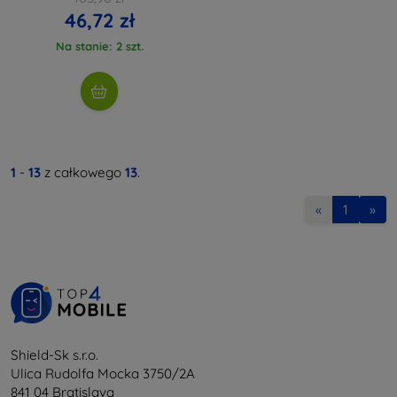
46,72 zł
Na stanie: 2 szt.
1
-
13
z całkowego
13
.
«
1
»
Shield-Sk s.r.o.
Ulica Rudolfa Mocka 3750/2A
841 04 Bratislava