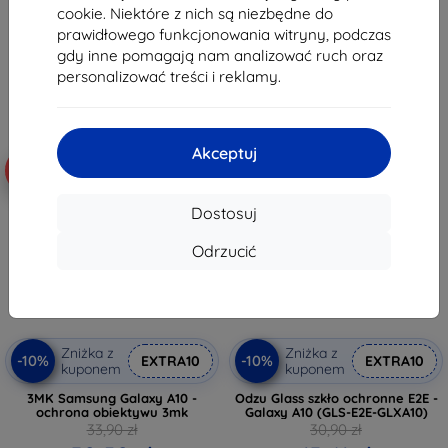
35,02 zł
13,41 zł
cookie. Niektóre z nich są niezbędne do
prawidłowego funkcjonowania witryny, podczas
Na stanie: > 5 szt.
Ostatnia sztuka w magazynie
gdy inne pomagają nam analizować ruch oraz
personalizować treści i reklamy.
Akceptuj
-10%
-57%
Dostosuj
Odrzucić
Zniżka z
Zniżka z
-10%
-10%
EXTRA10
EXTRA10
kuponem
kuponem
3MK Samsung Galaxy A10 -
Odzu Glass szkło ochronne E2E -
ochrona obiektywu 3mk
Galaxy A10 (GLS-E2E-GLXA10)
33,90 zł
30,90 zł