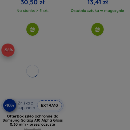
30,50 zł
13,41 zł
Na stanie: > 5 szt.
Ostatnia sztuka w magazynie
-56%
Zniżka z
-10%
EXTRA10
kuponem
OtterBox szkło ochronne do
Samsung Galaxy A10 Alpha Glass
0,30 mm - przezroczyste
105,90 zł