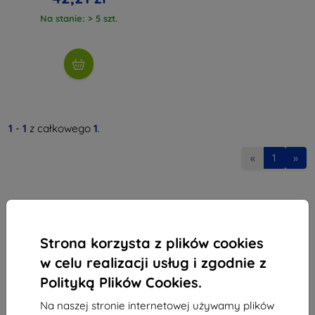
Na stanie: > 5 szt.
1
-
1
z całkowego
1
.
«
1
»
Strona korzysta z plików cookies
w celu realizacji usług i zgodnie z
Shield-Sk s.r.o.
Polityką Plików Cookies.
Ulica Rudolfa Mocka 3750/2A
841 04 Bratislava
Na naszej stronie internetowej używamy plików