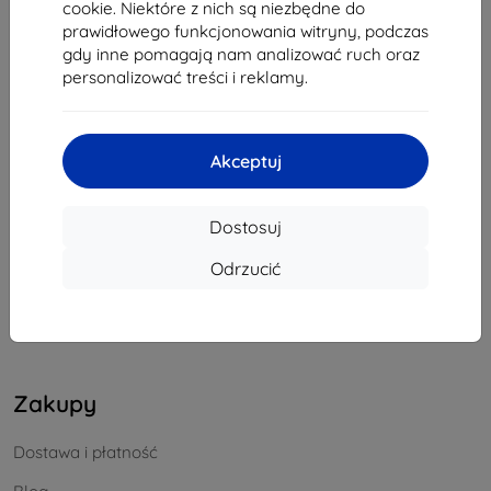
cookie. Niektóre z nich są niezbędne do
REGON:
46701494
prawidłowego funkcjonowania witryny, podczas
NIP VAT:
SK2023549671
gdy inne pomagają nam analizować ruch oraz
personalizować treści i reklamy.
Kontakt
Akceptuj
info@top4mobile.eu
Napisz do nas
Dostosuj
Od poniedziałku do piątku:
Odrzucić
Online
8:00 - 16:00
Sobota i niedziela:
Offline
Zakupy
Dostawa i płatność