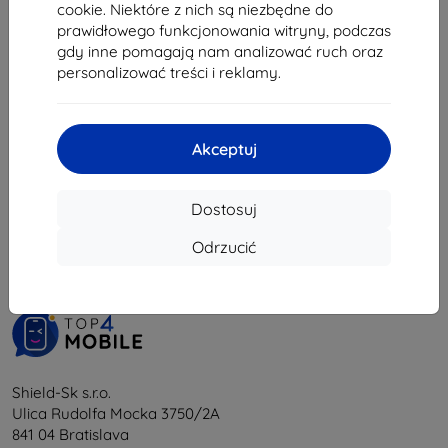
76,90 zł
cookie. Niektóre z nich są niezbędne do
30,50 zł
69,21 zł
prawidłowego funkcjonowania witryny, podczas
Na stanie: 3 szt.
gdy inne pomagają nam analizować ruch oraz
Na stanie: 4 szt.
personalizować treści i reklamy.
Akceptuj
1
-
6
z całkowego
6
.
Dostosuj
«
1
»
Odrzucić
Shield-Sk s.r.o.
Ulica Rudolfa Mocka 3750/2A
841 04 Bratislava