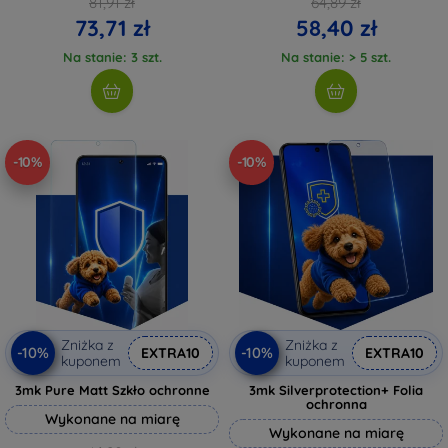
81,91 zł
64,89 zł
73,71 zł
58,40 zł
Na stanie: 3 szt.
Na stanie: > 5 szt.
-10%
-10%
Zniżka z
Zniżka z
-10%
-10%
EXTRA10
EXTRA10
kuponem
kuponem
3mk Pure Matt Szkło ochronne
3mk Silverprotection+ Folia
ochronna
Wykonane na miarę
Wykonane na miarę