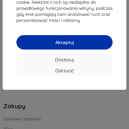
cookie. Niektóre z nich są niezbędne do
REGON:
46701494
prawidłowego funkcjonowania witryny, podczas
NIP VAT:
SK2023549671
gdy inne pomagają nam analizować ruch oraz
personalizować treści i reklamy.
Kontakt
Akceptuj
info@top4mobile.eu
Napisz do nas
Dostosuj
Od poniedziałku do piątku:
Odrzucić
Online
8:00 - 16:00
Sobota i niedziela:
Offline
Zakupy
Dostawa i płatność