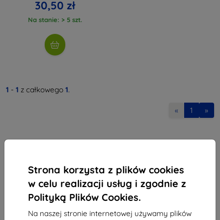
30,50 zł
Na stanie: > 5 szt.
1
-
1
z całkowego
1
.
«
1
»
Strona korzysta z plików cookies
w celu realizacji usług i zgodnie z
Shield-Sk s.r.o.
Polityką Plików Cookies.
Ulica Rudolfa Mocka 3750/2A
841 04 Bratislava
Na naszej stronie internetowej używamy plików