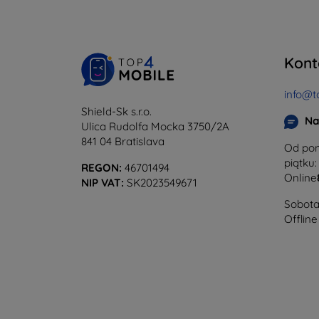
Kont
info@t
Shield-Sk s.r.o.
Na
Ulica Rudolfa Mocka 3750/2A
841 04 Bratislava
Od pon
piątku:
REGON:
46701494
Online
NIP VAT:
SK2023549671
Sobota 
Offline