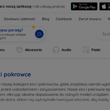
erz naszą aplikację
i rób zakupy prościej
Dostawa i płatność
Blog
Cashback
Zwrot towaru
R
ujesz porady?
aj w naszym sklepie
wym!
|
anu
Akcesoria
Audio
Paski
 i pokrowce
w naszej kategorii etui i pokrowców, gdzie znajdziesz szeroki wy
n przed uszkodzeniami i zarysowaniami. Nasze etui i pokrowce 
em, oferując idealne dopasowanie do różnych modeli urządzeń. 
 jak skóra, silikon czy wytrzymałe tworzywa sztuczne, aby każdy 
ając nasze etui, zapewniasz swojemu urządzeniu nie tylko ochron