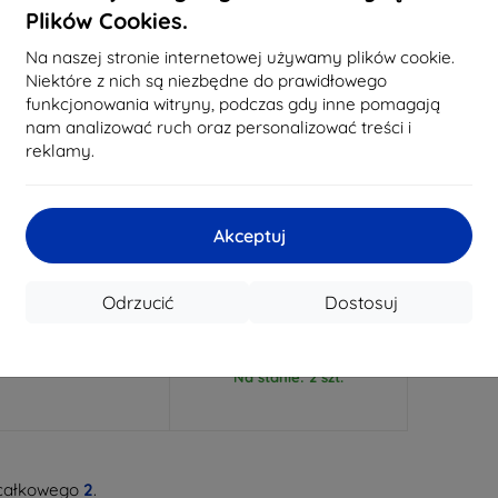
Plików Cookies.
Na naszej stronie internetowej używamy plików cookie.
Niektóre z nich są niezbędne do prawidłowego
funkcjonowania witryny, podczas gdy inne pomagają
nam analizować ruch oraz personalizować treści i
reklamy.
Zniżka z
Zniżka z
%
-10%
EXTRA10
EXTRA10
kuponem
kuponem
Akceptuj
ft Tablet etui do iPad
Guess pikowana torba na
 7,9" 4/5 gen czarne
tablet różowa
(GUTB10QLPK)
102,90 zł
Odrzucić
Dostosuj
158,90 zł
92,61 zł
143,01 zł
a stanie: > 5 szt.
Na stanie: 2 szt.
całkowego
2
.