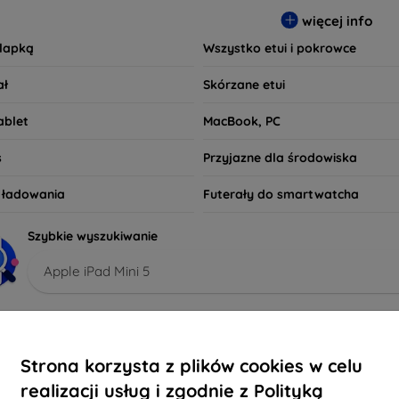
czy preferujesz minimalistyczny wygląd, czy też bardziej efekto
więcej info
wania. Przeglądaj naszą ofertę i znajdź etui, które najlepiej od
klapką
Wszystko etui i pokrowce
ał
Skórzane etui
ablet
MacBook, PC
s
Przyjazne dla środowiska
o ładowania
Futerały do smartwatcha
Szybkie wyszukiwanie
Apple iPad Mini 5
lecane
Najbardziej sprzedawane
Tanie
Drogie
Z
Strona korzysta z plików cookies w celu
-10%
realizacji usług i zgodnie z Polityką