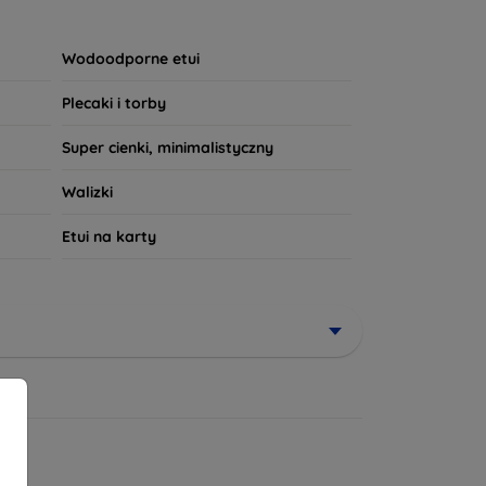
wny wzór, nasze produkty spełnią Twoje
powiada Twoim potrzebom!
Wodoodporne etui
Plecaki i torby
Super cienki, minimalistyczny
Walizki
Etui na karty
niżki