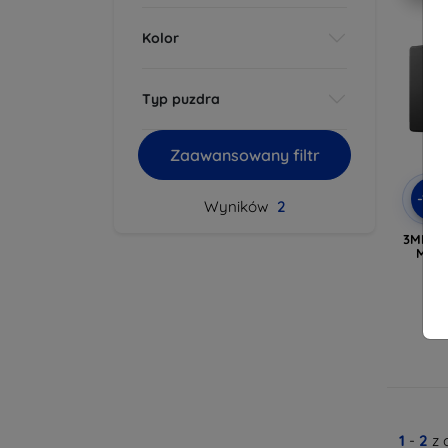
Kolor
Typ puzdra
Zaawansowany filtr
-10
Wyników
2
3MK So
Mini
N
1
-
2
z 