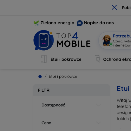
×
Pobi
Zielona energia
Napisz do nas
Potrzeb
Cześć, wit
interneto
Etui i pokrowce
Ochrona ekr
Etui i pokrowce
Etui
FILTR
Witaj 
Dostępność
telefo
design
takich
Cena
Wybier