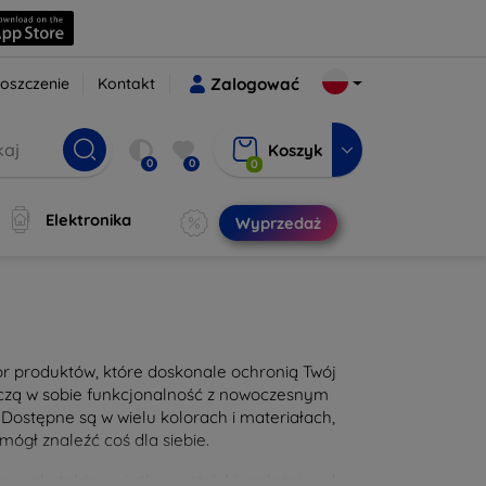
oszczenie
Kontakt
Zalogować
Koszyk
0
0
0
Elektronika
Wyprzedaż
bór produktów, które doskonale ochronią Twój
łączą w sobie funkcjonalność z nowoczesnym
Dostępne są w wielu kolorach i materiałach,
mógł znaleźć coś dla siebie.
ę, ale także wyjątkowy styl. Niezależnie od