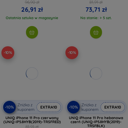
96,90 zł
81,91 zł
26,91 zł
73,71 zł
Ostatnia sztuka w magazynie
Na stanie: > 5 szt.
-10%
-10%
Zniżka z
Zniżka z
-10%
-10%
EXTRA10
EXTRA10
kuponem
kuponem
UNIQ iPhone 11 Pro czerwony
UNIQ iPhone 11 Pro hebanowa
(UNIQ-IP5.8HYB(2019)-TRSFRED)
czerń (UNIQ-IP5.8HYB(2019)-
TRSFBLK)
81,91 zł