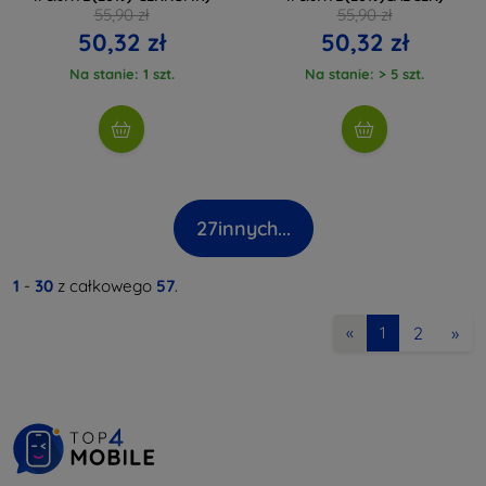
55,90 zł
55,90 zł
50,32 zł
50,32 zł
Na stanie: 1 szt.
Na stanie: > 5 szt.
27
innych...
1
-
30
z całkowego
57
.
2
»
«
1