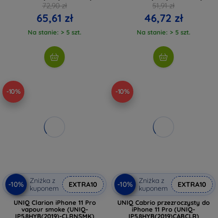
72,90 zł
51,91 zł
65,61 zł
46,72 zł
Na stanie: > 5 szt.
Na stanie: > 5 szt.
-10%
-10%
Zniżka z
Zniżka z
-10%
-10%
EXTRA10
EXTRA10
kuponem
kuponem
UNIQ Clarion iPhone 11 Pro
UNIQ Cabrio przezroczysty do
vapour smoke (UNIQ-
iPhone 11 Pro (UNIQ-
IP5.8HYB(2019)-CLRNSMK)
IP5.8HYB(2019)CABCLR)