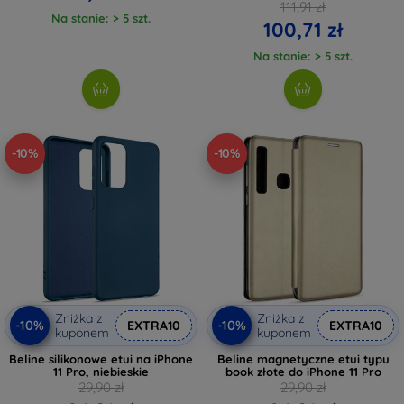
111,91 zł
Na stanie: > 5 szt.
100,71 zł
Na stanie: > 5 szt.
-10%
-10%
Zniżka z
Zniżka z
-10%
-10%
EXTRA10
EXTRA10
kuponem
kuponem
Beline silikonowe etui na iPhone
Beline magnetyczne etui typu
11 Pro, niebieskie
book złote do iPhone 11 Pro
29,90 zł
29,90 zł