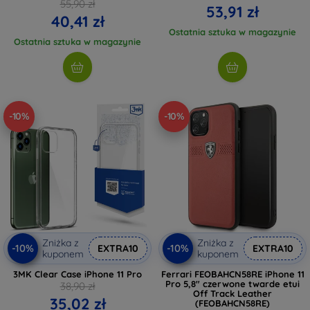
55,90 zł
53,91 zł
40,41 zł
Ostatnia sztuka w magazynie
Ostatnia sztuka w magazynie
-10%
-10%
Zniżka z
Zniżka z
-10%
-10%
EXTRA10
EXTRA10
kuponem
kuponem
3MK Clear Case iPhone 11 Pro
Ferrari FEOBAHCN58RE iPhone 11
Pro 5,8" czerwone twarde etui
38,90 zł
Off Track Leather
35,02 zł
(FEOBAHCN58RE)