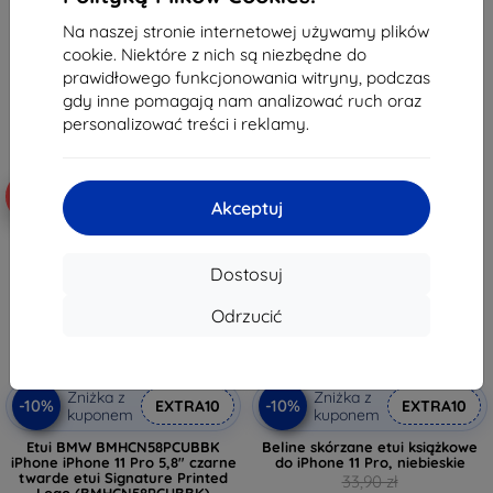
167,90 zł
102,90 zł
151,11 zł
Na naszej stronie internetowej używamy plików
92,61 zł
cookie. Niektóre z nich są niezbędne do
Na stanie: 2 szt.
prawidłowego funkcjonowania witryny, podczas
Na stanie: > 5 szt.
gdy inne pomagają nam analizować ruch oraz
personalizować treści i reklamy.
-10%
-10%
Akceptuj
Dostosuj
Odrzucić
Zniżka z
Zniżka z
-10%
-10%
EXTRA10
EXTRA10
kuponem
kuponem
Etui BMW BMHCN58PCUBBK
Beline skórzane etui książkowe
iPhone iPhone 11 Pro 5,8" czarne
do iPhone 11 Pro, niebieskie
twarde etui Signature Printed
33,90 zł
Logo (BMHCN58PCUBBK)