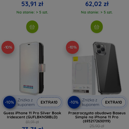
53,91 zł
62,02 zł
Na stanie: > 5 szt.
Na stanie: > 5 szt.
-10%
-10%
Zniżka z
Zniżka z
-10%
-10%
EXTRA10
EXTRA10
kuponem
kuponem
Guess iPhone 11 Pro Silver Book
Przezroczysta obudowa Baseus
Iridescent (GUFLBKN58BLD)
Simple na iPhone 11 Pro
(6932172630119)
81,91 zł
25,90 zł