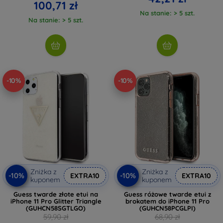
100,71 zł
Na stanie: > 5 szt.
Na stanie: > 5 szt.
-10%
-10%
Zniżka z
Zniżka z
-10%
-10%
EXTRA10
EXTRA10
kuponem
kuponem
Guess twarde złote etui na
Guess różowe twarde etui z
iPhone 11 Pro Glitter Triangle
brokatem do iPhone 11 Pro
(GUHCN58SGTLGO)
(GUHCN58PCGLPI)
59,90 zł
68,90 zł