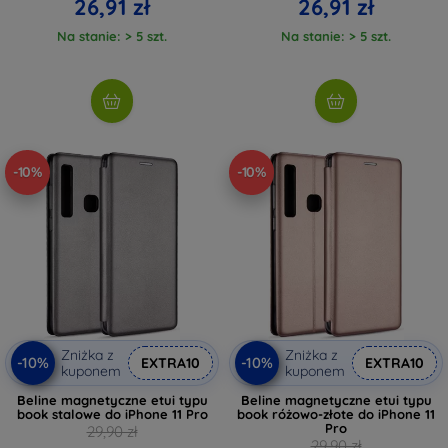
26,91 zł
26,91 zł
Na stanie: > 5 szt.
Na stanie: > 5 szt.
-10%
-10%
Zniżka z
Zniżka z
-10%
-10%
EXTRA10
EXTRA10
kuponem
kuponem
Beline magnetyczne etui typu
Beline magnetyczne etui typu
book stalowe do iPhone 11 Pro
book różowo-złote do iPhone 11
Pro
29,90 zł
29,90 zł