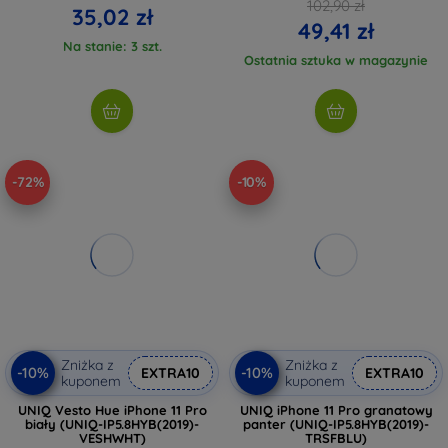
102,90 zł
35,02 zł
49,41 zł
Na stanie: 3 szt.
Ostatnia sztuka w magazynie
-72%
-10%
Zniżka z
Zniżka z
-10%
-10%
EXTRA10
EXTRA10
kuponem
kuponem
UNIQ Vesto Hue iPhone 11 Pro
UNIQ iPhone 11 Pro granatowy
biały (UNIQ-IP5.8HYB(2019)-
panter (UNIQ-IP5.8HYB(2019)-
VESHWHT)
TRSFBLU)