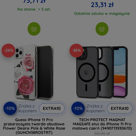
73,71 zł
23,31 zł
Na stanie: > 5 szt.
Ostatnia sztuka w magazynie
-28%
-10%
Zniżka z
Zniżka z
-10%
-10%
EXTRA10
EXTRA10
kuponem
kuponem
Guess iPhone 11 Pro
TECH-PROTECT MAGMAT
przezroczysta twarda obudowa
MAGSAFE etui do iPhone 11 Pro
Flower Desire Pink & White Rose
matowa czerń (9490713930670)
(GUHCN58ROSTRT)
59,90 zł