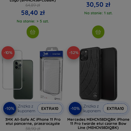
30,50 zł
64,89 zł
58,40 zł
Na stanie: 1 szt.
Na stanie: > 5 szt.
-10%
-52%
Zniżka z
Zniżka z
-10%
-10%
EXTRA10
EXTRA10
kuponem
kuponem
3MK All-Safe AC iPhone 11 Pro
Mercedes MEHCN58DIQBK iPhone
etui pancerne, przezroczyste
11 Pro twarde etui czarne Bow
Line (MEHCN58DIQBK)
38,90 zł