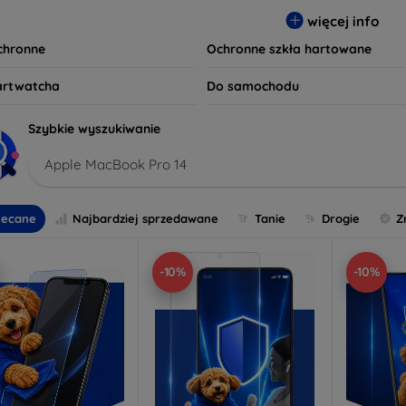
 wybierz idealną ochronę, która spełni Twoje oczekiwania oraz z
więcej info
czeństwo są dla nas priorytetem.
ochronne
Ochronne szkła hartowane
artwatcha
Do samochodu
Szybkie wyszukiwanie
Apple MacBook Pro 14
lecane
Najbardziej sprzedawane
Tanie
Drogie
Z
-10%
-10%