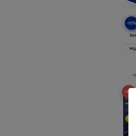
-10
3mk
Wy
N
-10%