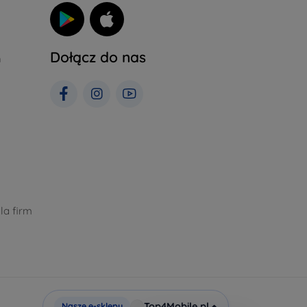
Dołącz do nas
h
la firm
Top4Mobile.pl
Nasze e-sklepy