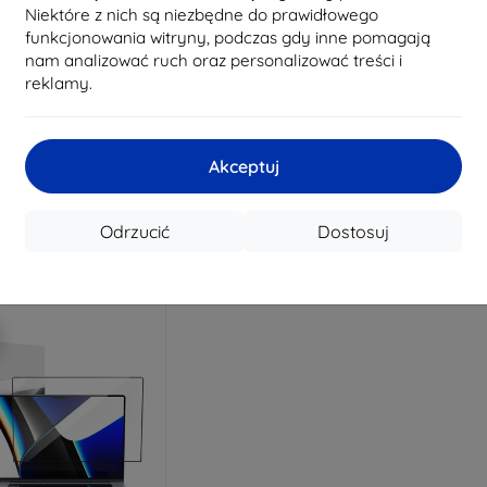
Niektóre z nich są niezbędne do prawidłowego
funkcjonowania witryny, podczas gdy inne pomagają
nam analizować ruch oraz personalizować treści i
Zniżka z
Zniżka z
Z
reklamy.
%
-10%
-10%
EXTRA10
EXTRA10
kuponem
kuponem
Hardy Fusion Hybrid
Spigen SafeView 1
Baseus Ma
 hartowane do Apple
opakowanie - MacBook Pro
ochron
acBook Pro 14"
14" M3 2024/M2 2023/M1
MacB
Akceptuj
1/M2/M3/M4/M5
2021 (AFL06158)
(2021/2
czyszczen
124,89 zł
205,90 zł
112,41 zł
167,32 zł
6
Odrzucić
Dostosuj
a stanie: > 5 szt.
Ostatnia sztuka w
Osta
magazynie
m