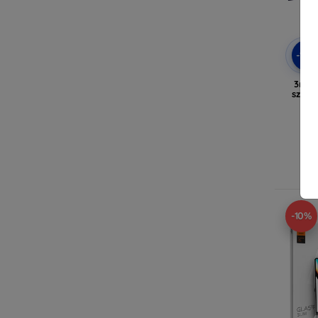
-10
3mk 
szkło
M
M
N
-10%