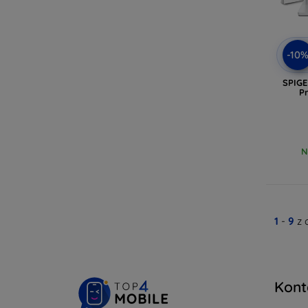
-10
SPIGE
Pr
N
1
-
9
z 
Kont