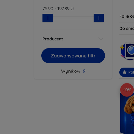
dziś i
75.90
-
197.89
zł
bezpie
Folie 
Do sm
Producent
Zaawansowany filtr
Wyników
9
Po
-10%