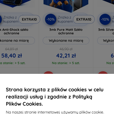
Zniżka z
Zniżka z
Z
%
-10%
-10%
EXTRA10
EXTRA10
kuponem
kuponem
 Anti-Shock szkło
3mk Pure Matt Szkło
3mk Silve
ochronne
ochronne
konane na miarę
Wykonane na miarę
Wykon
64,89 zł
46,90 zł
58,40 zł
42,21 zł
6
a stanie: > 5 szt.
Na stanie: > 5 szt.
Na st
-19%
-45%
Strona korzysta z plików cookies w celu
realizacji usług i zgodnie z Polityką
Plików Cookies.
Na naszej stronie internetowej używamy plików cookie.