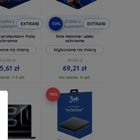
niżka z
Zniżka z
-10%
EXTRA10
EXTRA10
kuponem
kuponem
rprotection+ Folia
3mk Hammer szkło
ochronna
ochronne
ane na miarę
Wykonane na miarę
72,90 zł
76,90 zł
5,61 zł
69,21 zł
anie: > 5 szt.
Na stanie: 4 szt.
-10%