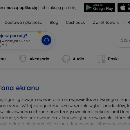
erz naszą aplikację
i rób zakupy prościej
Dostawa i płatność
Blog
Cashback
Zwrot towaru
R
ujesz porady?
aj w naszym sklepie
wym!
|
anu
Akcesoria
Audio
Paski
rona ekranu
iejszym cyfrowym świecie ochrona wyświetlacza Twojego urządze
konieczna. W tej kategorii znajdziesz szeroki wybór produktów,
owi niezawodną ochronę przed zarysowaniami, pęknięciami i in
ochronne, szkła hartowane oraz innowacyjne rozwiązania, które ni
ają pełną funkcjonalność ekranu dotykowego i klarowność obra
nia i łatwością montażu, co pozwala na szybkie i bezproblemow