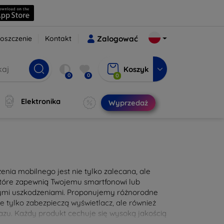
oszczenie
Kontakt
Zalogować
Koszyk
0
0
0
Elektronika
Wyprzedaż
nia mobilnego jest nie tylko zalecana, ale
 które zapewnią Twojemu smartfonowi lub
nymi uszkodzeniami. Proponujemy różnorodne
e tylko zabezpieczą wyświetlacz, ale również
zu. Każdy produkt cechuje się wysoką jakością
e użytkowanie. Zadbaj o swoje urządzenie już