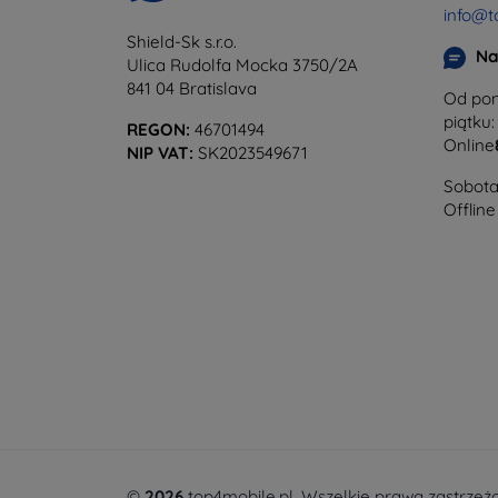
info@t
Shield-Sk s.r.o.
Na
Ulica Rudolfa Mocka 3750/2A
841 04 Bratislava
Od pon
piątku:
REGON:
46701494
Online
NIP VAT:
SK2023549671
Sobota 
Offline
©
2026
top4mobile.pl. Wszelkie prawa zastrzeż