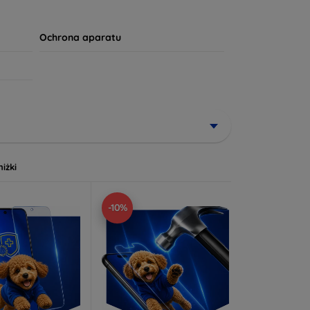
apewni mu długotrwałą żywotność. Twój komfort i
Ochrona aparatu
niżki
-10%