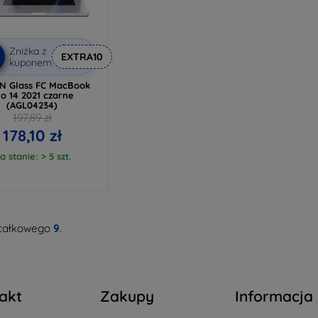
Zniżka z
%
EXTRA10
kuponem
N Glass FC MacBook
o 14 2021 czarne
(AGL04234)
197,89 zł
178,10 zł
a stanie: > 5 szt.
całkowego
9
.
akt
Zakupy
Informacja