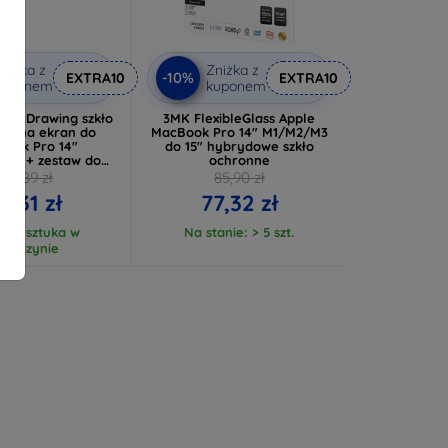
niżka z
Zniżka z
-10%
EXTRA10
EXTRA10
kuponem
kuponem
gic Drawing szkło
3MK FlexibleGlass Apple
ne na ekran do
MacBook Pro 14" M1/M2/M3
ook Pro 14"
do 15" hybrydowe szkło
023) + zestaw do
ochronne
ia (przezroczyste)
124,89 zł
85,90 zł
8,31 zł
77,32 zł
tnia sztuka w
Na stanie: > 5 szt.
agazynie