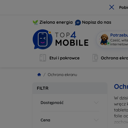
×
Pobi
Zielona energia
Napisz do nas
Potrzeb
Cześć, wit
interneto
Etui i pokrowce
Ochrona ekr
Ochrona ekranu
Och
FILTR
W dzis
Dostępność
wręcz 
tablet
folie 
Cena
zachow
wykona