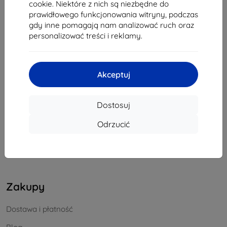
cookie. Niektóre z nich są niezbędne do
REGON:
46701494
prawidłowego funkcjonowania witryny, podczas
NIP VAT:
SK2023549671
gdy inne pomagają nam analizować ruch oraz
personalizować treści i reklamy.
Kontakt
Akceptuj
info@top4mobile.eu
Napisz do nas
Dostosuj
Od poniedziałku do piątku:
Odrzucić
Online
8:00 - 16:00
Sobota i niedziela:
Offline
Zakupy
Dostawa i płatność