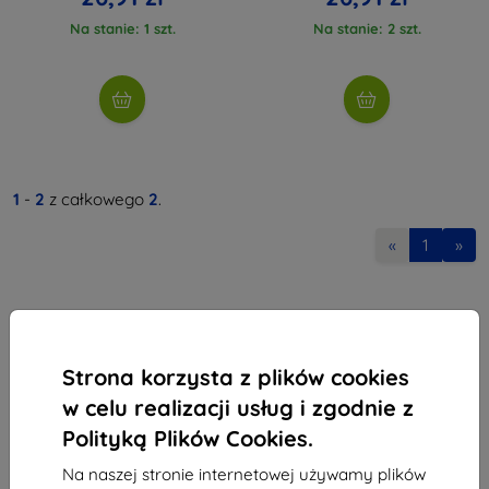
Na stanie: 1 szt.
Na stanie: 2 szt.
1
-
2
z całkowego
2
.
«
1
»
Strona korzysta z plików cookies
w celu realizacji usług i zgodnie z
Shield-Sk s.r.o.
Polityką Plików Cookies.
Ulica Rudolfa Mocka 3750/2A
841 04 Bratislava
Na naszej stronie internetowej używamy plików