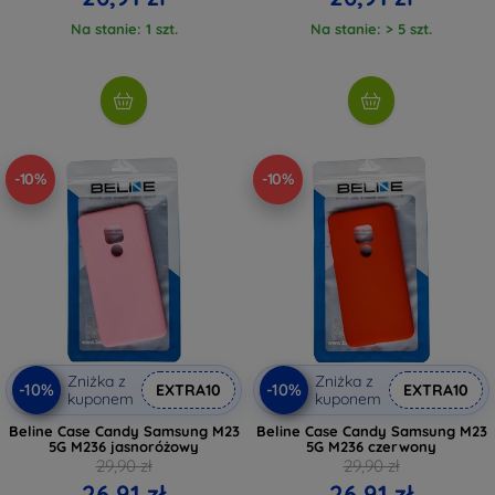
Na stanie: 1 szt.
Na stanie: > 5 szt.
-10%
-10%
Zniżka z
Zniżka z
-10%
-10%
EXTRA10
EXTRA10
kuponem
kuponem
Beline Case Candy Samsung M23
Beline Case Candy Samsung M23
5G M236 jasnoróżowy
5G M236 czerwony
29,90 zł
29,90 zł
26,91 zł
26,91 zł