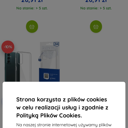
Na stanie: > 5 szt.
Na stanie: > 5 szt.
-10%
Strona korzysta z plików cookies
Zniżka z
-10%
EXTRA10
kuponem
w celu realizacji usług i zgodnie z
3MK Clear Case Samsung Galaxy
Polityką Plików Cookies.
M23 5G
38,90 zł
Na naszej stronie internetowej używamy plików