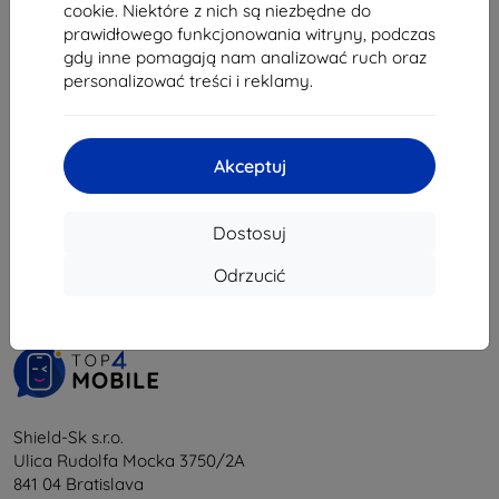
35,02 zł
cookie. Niektóre z nich są niezbędne do
prawidłowego funkcjonowania witryny, podczas
Na stanie: > 5 szt.
gdy inne pomagają nam analizować ruch oraz
personalizować treści i reklamy.
Akceptuj
1
-
5
z całkowego
5
.
Dostosuj
«
1
»
Odrzucić
Shield-Sk s.r.o.
Ulica Rudolfa Mocka 3750/2A
841 04 Bratislava