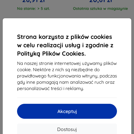
Na stanie: > 5 szt.
Ostatnia sztuka w magazynie
Strona korzysta z plików cookies
w celu realizacji usług i zgodnie z
Polityką Plików Cookies.
1
-
4
z całkowego
4
.
Na naszej stronie internetowej używamy plików
«
1
»
cookie. Niektóre z nich są niezbędne do
prawidłowego funkcjonowania witryny, podczas
gdy inne pomagają nam analizować ruch oraz
personalizować treści i reklamy.
Akceptuj
Shield-Sk s.r.o.
Ulica Rudolfa Mocka 3750/2A
Dostosuj
841 04 Bratislava