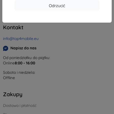
Odrzucić
REGON:
46701494
NIP VAT:
SK2023549671
Kontakt
info@top4mobile.eu
Napisz do nas
Od poniedziałku do piątku:
Online
8:00 - 16:00
Sobota i niedziela:
Offline
Zakupy
Dostawa i płatność