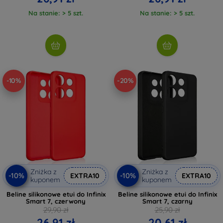
Na stanie: > 5 szt.
Na stanie: > 5 szt.
-10%
-20%
Zniżka z
Zniżka z
-10%
-10%
EXTRA10
EXTRA10
kuponem
kuponem
Beline silikonowe etui do Infinix
Beline silikonowe etui do Infinix
Smart 7, czerwony
Smart 7, czarny
29,90 zł
25,90 zł
26,91 zł
20,61 zł