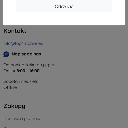
Odrzucić
REGON:
46701494
NIP VAT:
SK2023549671
Kontakt
info@top4mobile.eu
Napisz do nas
Od poniedziałku do piątku:
Online
8:00 - 16:00
Sobota i niedziela:
Offline
Zakupy
Dostawa i płatność