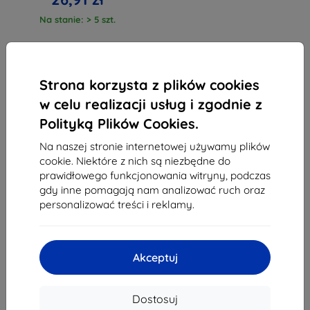
Na stanie: > 5 szt.
Strona korzysta z plików cookies
w celu realizacji usług i zgodnie z
Polityką Plików Cookies.
1
-
3
z całkowego
3
.
Na naszej stronie internetowej używamy plików
«
1
»
cookie. Niektóre z nich są niezbędne do
prawidłowego funkcjonowania witryny, podczas
gdy inne pomagają nam analizować ruch oraz
personalizować treści i reklamy.
Akceptuj
Shield-Sk s.r.o.
Ulica Rudolfa Mocka 3750/2A
Dostosuj
841 04 Bratislava