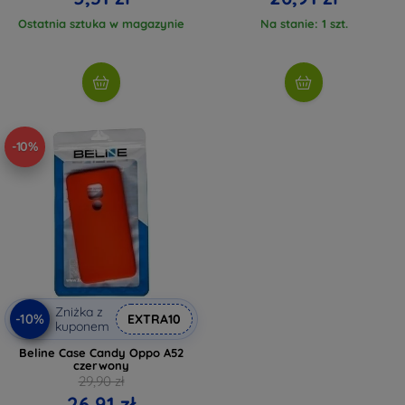
Ostatnia sztuka w magazynie
Na stanie: 1 szt.
-10%
Zniżka z
-10%
EXTRA10
kuponem
Beline Case Candy Oppo A52
czerwony
29,90 zł
26,91 zł