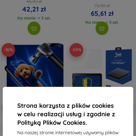
46,90 zł
72,90 zł
42,21 zł
65,61 zł
Na stanie: > 5 szt.
Na stanie: > 5 szt.
-10%
-59%
Strona korzysta z plików cookies
Zniżka z
Zniżka z
-10%
-10%
EXTRA10
EXTRA10
kuponem
kuponem
w celu realizacji usług i zgodnie z
3mk Hammer szkło ochronne
3MK FlexibleGlass Samsung Tab
Polityką Plików Cookies.
Active 4 Pro do 11" szkło
Wykonane na miarę
hybrydowe
Na naszej stronie internetowej używamy plików
74,89 zł