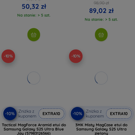
98,90 zł
50,32 zł
89,02 zł
Na stanie: > 5 szt.
Na stanie: > 5 szt.
-10%
-10%
Zniżka z
Zniżka z
-10%
-10%
EXTRA10
EXTRA10
kuponem
kuponem
Tactical MagForce Aramid etui do
3MK Misty MagCase etui do
Samsung Galaxy S25 Ultra Blue
Samsung Galaxy S25 Ultra
Jay (57983126566)
zielony