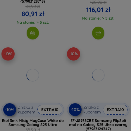
(57983128718)
128,90 zł
89,90 zł
116,01 zł
80,91 zł
Na stanie: > 5 szt.
Na stanie: > 5 szt.
-10%
-10%
Zniżka z
Zniżka z
-10%
-10%
EXTRA10
EXTRA10
kuponem
kuponem
Etui 3mk Misty MagCase White do
EF-JS938CBE Samsung FlipSuit
Samsung Galaxy S25 Ultra
etui na Galaxy S25 Ultra czarny
(57983124347)
55,90 zł