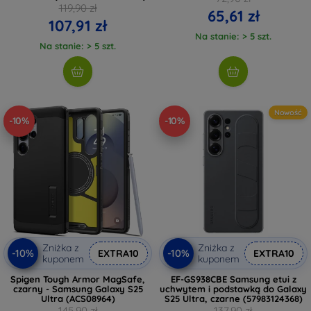
119,90 zł
65,61 zł
107,91 zł
Na stanie: > 5 szt.
Na stanie: > 5 szt.
Nowość
-10%
-10%
Zniżka z
Zniżka z
-10%
-10%
EXTRA10
EXTRA10
kuponem
kuponem
Spigen Tough Armor MagSafe,
EF-GS938CBE Samsung etui z
czarny - Samsung Galaxy S25
uchwytem i podstawką do Galaxy
Ultra (ACS08964)
S25 Ultra, czarne (57983124368)
145,90 zł
137,90 zł