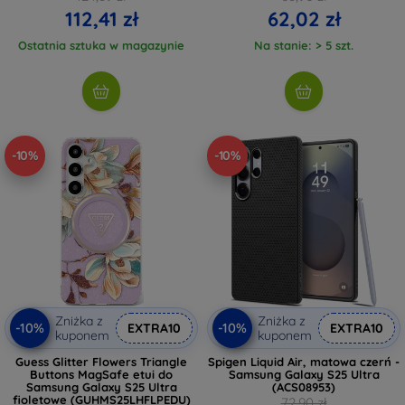
112,41 zł
62,02 zł
Ostatnia sztuka w magazynie
Na stanie: > 5 szt.
-10%
-10%
Zniżka z
Zniżka z
-10%
-10%
EXTRA10
EXTRA10
kuponem
kuponem
Guess Glitter Flowers Triangle
Spigen Liquid Air, matowa czerń -
Buttons MagSafe etui do
Samsung Galaxy S25 Ultra
Samsung Galaxy S25 Ultra
(ACS08953)
fioletowe (GUHMS25LHFLPEDU)
72,90 zł