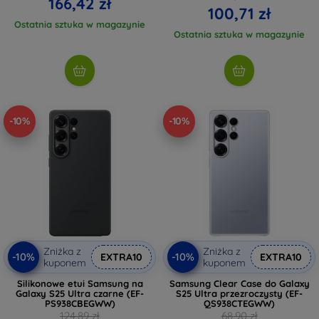
166,42 zł
100,71 zł
Ostatnia sztuka w magazynie
Ostatnia sztuka w magazynie
-10%
-10%
Zniżka z
Zniżka z
-10%
-10%
EXTRA10
EXTRA10
kuponem
kuponem
Silikonowe etui Samsung na
Samsung Clear Case do Galaxy
Galaxy S25 Ultra czarne (EF-
S25 Ultra przezroczysty (EF-
PS938CBEGWW)
QS938CTEGWW)
124,89 zł
68,90 zł