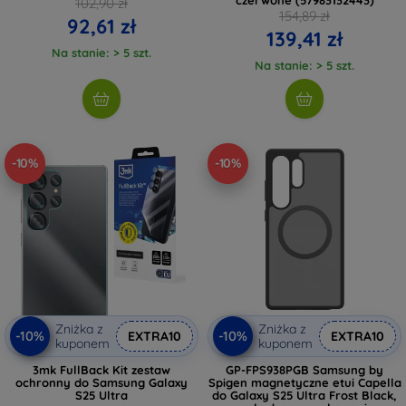
102,90 zł
154,89 zł
92,61 zł
139,41 zł
Na stanie: > 5 szt.
Na stanie: > 5 szt.
-10%
-10%
Zniżka z
Zniżka z
-10%
-10%
EXTRA10
EXTRA10
kuponem
kuponem
3mk FullBack Kit zestaw
GP-FPS938PGB Samsung by
ochronny do Samsung Galaxy
Spigen magnetyczne etui Capella
S25 Ultra
do Galaxy S25 Ultra Frost Black,