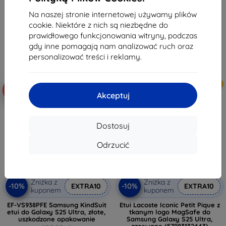
102,90 zł
68,90 zł
92,61 zł
Na naszej stronie internetowej używamy plików
62,02 zł
cookie. Niektóre z nich są niezbędne do
Na stanie: > 5 szt.
prawidłowego funkcjonowania witryny, podczas
Na stanie: > 5 szt.
gdy inne pomagają nam analizować ruch oraz
personalizować treści i reklamy.
Nowość
Nowość
-10%
-10%
Akceptuj
Dostosuj
Odrzucić
Zniżka z
Zniżka z
-10%
-10%
EXTRA10
EXTRA10
kuponem
kuponem
EF-VS938PFE Samsung KindSuit
Etui Lacoste Iconic Petit Pique z
etui do Galaxy S25 Ultra, złote,
tkanym logo MagSafe do
uszkodzone opakowanie
Samsung Galaxy S25 Ultra,
czerwone (57983132443)