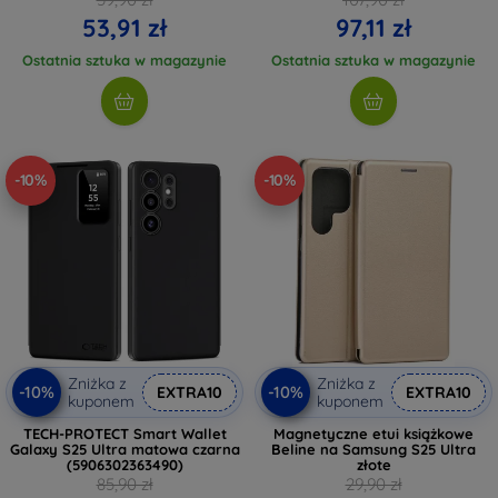
53,91 zł
97,11 zł
Ostatnia sztuka w magazynie
Ostatnia sztuka w magazynie
-10%
-10%
Zniżka z
Zniżka z
-10%
-10%
EXTRA10
EXTRA10
kuponem
kuponem
TECH-PROTECT Smart Wallet
Magnetyczne etui książkowe
Galaxy S25 Ultra matowa czarna
Beline na Samsung S25 Ultra
(5906302363490)
złote
85,90 zł
29,90 zł