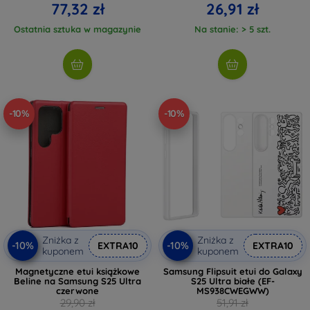
77,32 zł
26,91 zł
Ostatnia sztuka w magazynie
Na stanie: > 5 szt.
-10%
-10%
Zniżka z
Zniżka z
-10%
-10%
EXTRA10
EXTRA10
kuponem
kuponem
Magnetyczne etui książkowe
Samsung Flipsuit etui do Galaxy
Beline na Samsung S25 Ultra
S25 Ultra białe (EF-
czerwone
MS938CWEGWW)
29,90 zł
51,91 zł