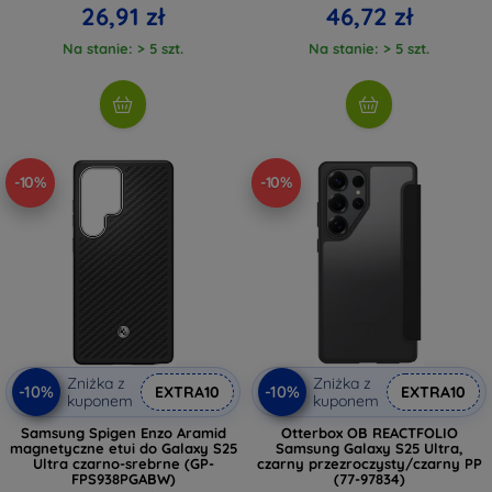
26,91 zł
46,72 zł
Na stanie: > 5 szt.
Na stanie: > 5 szt.
-10%
-10%
Zniżka z
Zniżka z
-10%
-10%
EXTRA10
EXTRA10
kuponem
kuponem
Samsung Spigen Enzo Aramid
Otterbox OB REACTFOLIO
magnetyczne etui do Galaxy S25
Samsung Galaxy S25 Ultra,
Ultra czarno-srebrne (GP-
czarny przezroczysty/czarny PP
FPS938PGABW)
(77-97834)