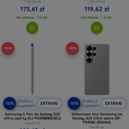
192,90 zł
132,90 zł
173,61 zł
119,62 zł
Na stanie: > 5 szt.
Na stanie: > 5 szt.
-10%
-10%
Zniżka z
Zniżka z
-10%
-10%
EXTRA10
EXTRA10
kuponem
kuponem
Samsung S Pen do Galaxy S25
Silikonowe etui Samsung na
Ultra czarny (EJ-PS938BBEGEU)
Galaxy S25 Ultra szare (EF-
PS938CJEGWW)
184,91 zł
111,91 zł