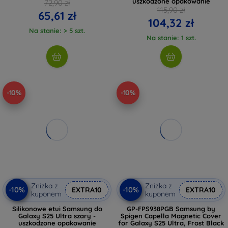
uszkodzone opakowanie
72,90 zł
115,90 zł
65,61 zł
104,32 zł
Na stanie: > 5 szt.
Na stanie: 1 szt.
-10%
-10%
Zniżka z
Zniżka z
-10%
-10%
EXTRA10
EXTRA10
kuponem
kuponem
Silikonowe etui Samsung do
GP-FPS938PGB Samsung by
Galaxy S25 Ultra szary -
Spigen Capella Magnetic Cover
uszkodzone opakowanie
for Galaxy S25 Ultra, Frost Black