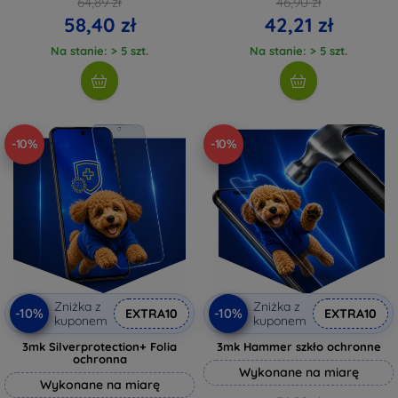
64,89 zł
46,90 zł
58,40 zł
42,21 zł
Na stanie: > 5 szt.
Na stanie: > 5 szt.
-10%
-10%
Zniżka z
Zniżka z
-10%
-10%
EXTRA10
EXTRA10
kuponem
kuponem
3mk Silverprotection+ Folia
3mk Hammer szkło ochronne
ochronna
Wykonane na miarę
Wykonane na miarę