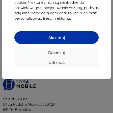
cookie. Niektóre z nich są niezbędne do
85,41 zł
prawidłowego funkcjonowania witryny, podczas
Na stanie: 4 szt.
gdy inne pomagają nam analizować ruch oraz
personalizować treści i reklamy.
Akceptuj
1
-
5
z całkowego
5
.
Dostosuj
«
1
»
Odrzucić
Shield-Sk s.r.o.
Ulica Rudolfa Mocka 3750/2A
841 04 Bratislava