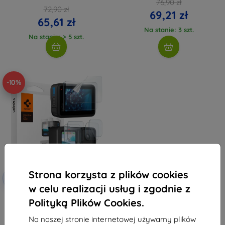
76,90 zł
72,90 zł
69,21 zł
65,61 zł
Na stanie: 3 szt.
Na stanie: > 5 szt.
-10%
Strona korzysta z plików cookies
Zniżka z
-10%
EXTRA10
kuponem
w celu realizacji usług i zgodnie z
Zestaw wielopak Spigen Glass tR
Polityką Plików Cookies.
SLIM F2P/L2P - GoPro Hero 4K
(AGL09190)
Na naszej stronie internetowej używamy plików
94,89 zł