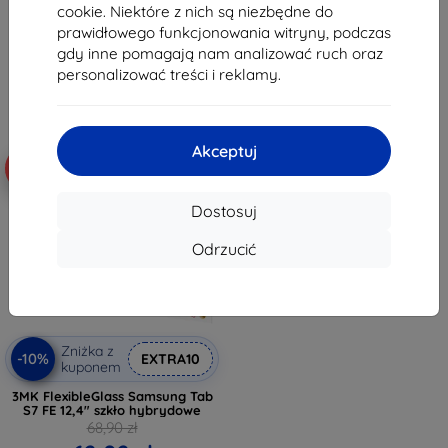
92,61 zł
cookie. Niektóre z nich są niezbędne do
52,10 zł
prawidłowego funkcjonowania witryny, podczas
Na stanie: 1 szt.
Ostatnia sztuka w magazynie
gdy inne pomagają nam analizować ruch oraz
personalizować treści i reklamy.
Akceptuj
-10%
Dostosuj
Odrzucić
Zniżka z
-10%
EXTRA10
kuponem
3MK FlexibleGlass Samsung Tab
S7 FE 12,4" szkło hybrydowe
68,90 zł