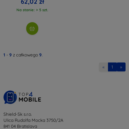
62,02 zł
Na stanie: > 5 szt.
1
-
9
z całkowego
9
.
«
1
»
Shield-Sk s.r.o.
Ulica Rudolfa Mocka 3750/2A
841 04 Bratislava