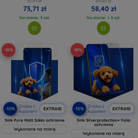
81,91 zł
64,89 zł
73,71 zł
58,40 zł
Na stanie: 3 szt.
Na stanie: > 5 szt.
-10%
-10%
Zniżka z
Zniżka z
-10%
-10%
EXTRA10
EXTRA10
kuponem
kuponem
3mk Pure Matt Szkło ochronne
3mk Silverprotection+ Folia
ochronna
Wykonane na miarę
Wykonane na miarę