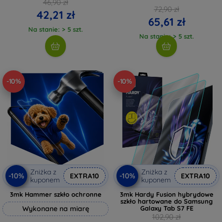
46,90 zł
72,90 zł
42,21 zł
65,61 zł
Na stanie: > 5 szt.
Na stanie: > 5 szt.
-10%
-10%
Zniżka z
Zniżka z
-10%
-10%
EXTRA10
EXTRA10
kuponem
kuponem
3mk Hammer szkło ochronne
3mk Hardy Fusion hybrydowe
szkło hartowane do Samsung
Wykonane na miarę
Galaxy Tab S7 FE
102,90 zł