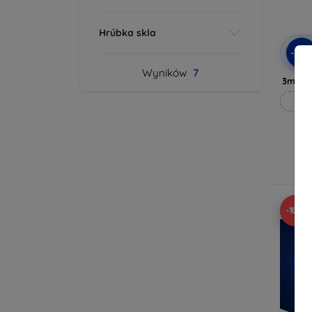
Hrúbka skla
-10
Wyników
7
3mk Pr
Wy
-10%