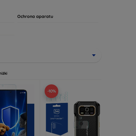
apewni mu długotrwałą żywotność. Twój komfort i
Ochrona aparatu
niżki
-10%