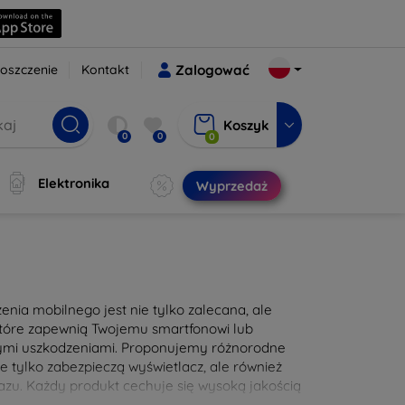
oszczenie
Kontakt
Zalogować
Koszyk
0
0
0
Elektronika
Wyprzedaż
nia mobilnego jest nie tylko zalecana, ale
 które zapewnią Twojemu smartfonowi lub
nymi uszkodzeniami. Proponujemy różnorodne
e tylko zabezpieczą wyświetlacz, ale również
zu. Każdy produkt cechuje się wysoką jakością
e użytkowanie. Zadbaj o swoje urządzenie już