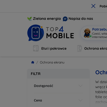
×
Pobi
Zielona energia
Napisz do nas
Potrzeb
Cześć, wit
interneto
Etui i pokrowce
Ochrona ekr
Ochrona ekranu
Och
FILTR
W dzis
Dostępność
wręcz 
tablet
folie 
Cena
zachow
wykona