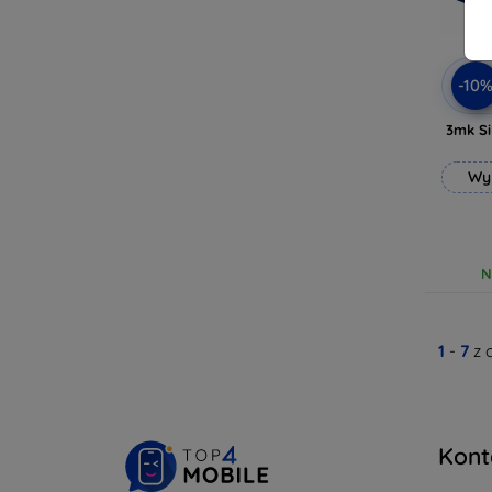
-10
3mk Si
Wy
N
1
-
7
z 
Kont