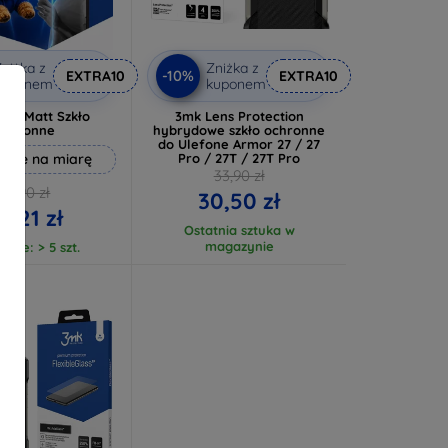
niżka z
Zniżka z
-10%
EXTRA10
EXTRA10
kuponem
kuponem
ure Matt Szkło
3mk Lens Protection
ochronne
hybrydowe szkło ochronne
do Ulefone Armor 27 / 27
ane na miarę
Pro / 27T / 27T Pro
33,90 zł
46,90 zł
30,50 zł
2,21 zł
Ostatnia sztuka w
magazynie
anie: > 5 szt.