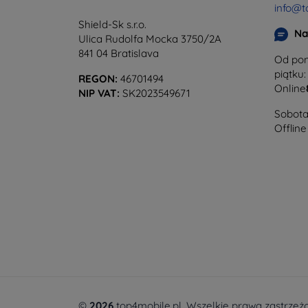
info@t
Shield-Sk s.r.o.
Na
Ulica Rudolfa Mocka 3750/2A
841 04 Bratislava
Od pon
piątku:
REGON:
46701494
Online
NIP VAT:
SK2023549671
Sobota 
Offline
©
2026
top4mobile.pl. Wszelkie prawa zastrzeż