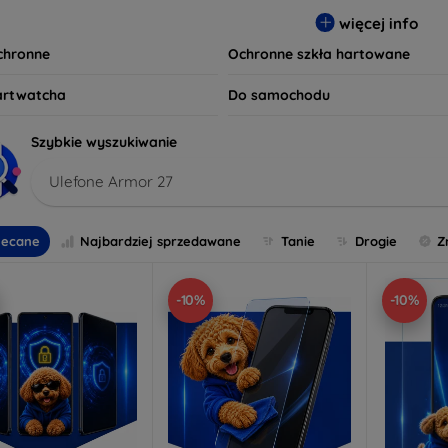
 wybierz idealną ochronę, która spełni Twoje oczekiwania oraz z
więcej info
czeństwo są dla nas priorytetem.
ochronne
Ochronne szkła hartowane
artwatcha
Do samochodu
Szybkie wyszukiwanie
Ulefone Armor 27
lecane
Najbardziej sprzedawane
Tanie
Drogie
Z
-10%
-10%