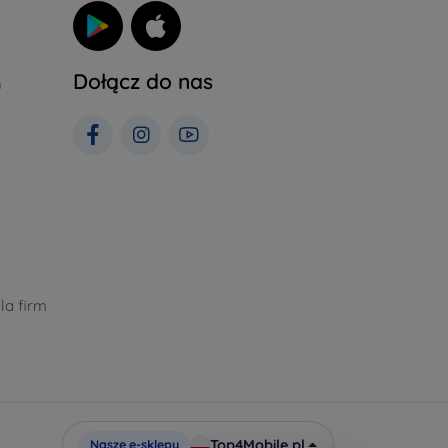
Dołącz do nas
h
la firm
Top4Mobile.pl
Nasze e-sklepy