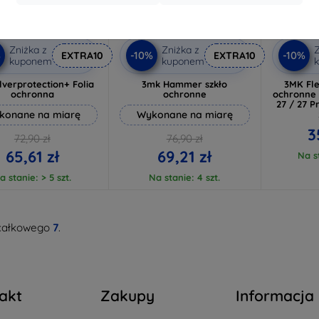
Zniżka z
Zniżka z
Z
%
-10%
-10%
EXTRA10
EXTRA10
kuponem
kuponem
lverprotection+ Folia
3mk Hammer szkło
3MK Fle
ochronna
ochronne
ochronne 
27 / 27 P
konane na miarę
Wykonane na miarę
3
72,90 zł
76,90 zł
65,61 zł
69,21 zł
Na st
a stanie: > 5 szt.
Na stanie: 4 szt.
całkowego
7
.
akt
Zakupy
Informacja