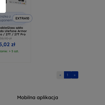
niżka z
EXTRA10
kuponem
xibleGlass szkło
do Ulefone Armor
ro / 27T / 27T Pro
38,90 zł
5,02 zł
anie: > 5 szt.
«
1
»
Mobilna aplikacja