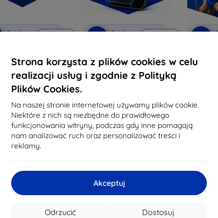
Zniżka z
Zniżka z
Z
%
-10%
-10%
EXTRA10
EXTRA10
kuponem
kuponem
ivacy szkło ochronne
3mk Anti-Shock szkło
3mk P
Strona korzysta z plików cookies w celu
ochronne
konane na miarę
realizacji usług i zgodnie z Polityką
Wykonane na miarę
Wykon
81,91 zł
Plików Cookies.
64,89 zł
73,71 zł
58,40 zł
4
Na naszej stronie internetowej używamy plików cookie.
Na stanie: 3 szt.
Niektóre z nich są niezbędne do prawidłowego
Na stanie: > 5 szt.
Na st
funkcjonowania witryny, podczas gdy inne pomagają
nam analizować ruch oraz personalizować treści i
reklamy.
-10%
-10%
Akceptuj
Odrzucić
Dostosuj