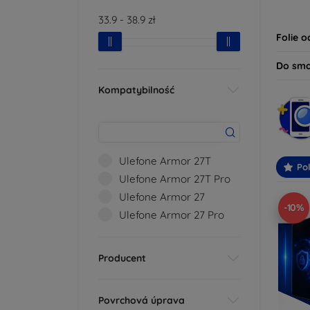
dziś i
33.9
-
38.9
zł
bezpie
Folie 
Do sm
Kompatybilność
Ulefone Armor 27T
Po
Ulefone Armor 27T Pro
Ulefone Armor 27
-10%
Ulefone Armor 27 Pro
Producent
Povrchová úprava