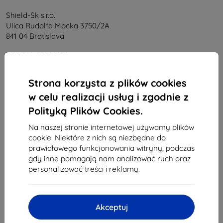
Shield-Sk s.r.o.
Ulica Rudolfa Mocka 3750/2A
841 04 Bratislava
REGON:
46701494
NIP VAT:
SK2023549671
Strona korzysta z plików cookies
w celu realizacji usług i zgodnie z
Kontakt
Polityką Plików Cookies.
info@top4mobile.eu
Na naszej stronie internetowej używamy plików
cookie. Niektóre z nich są niezbędne do
Napisz do nas
prawidłowego funkcjonowania witryny, podczas
Od poniedziałku do piątku:
gdy inne pomagają nam analizować ruch oraz
Online
8:00 - 16:00
personalizować treści i reklamy.
Sobota i niedziela:
Offline
Akceptuj