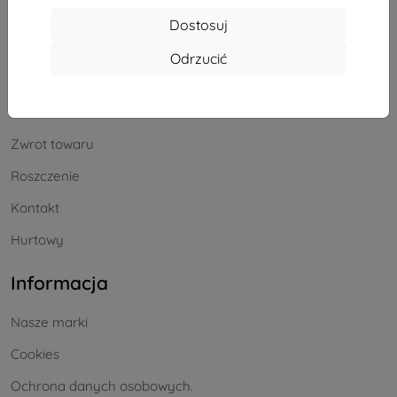
Zakupy
Dostosuj
Dostawa i płatność
Odrzucić
Blog
Cashback
Zwrot towaru
Roszczenie
Kontakt
Hurtowy
Informacja
Nasze marki
Cookies
Ochrona danych osobowych.