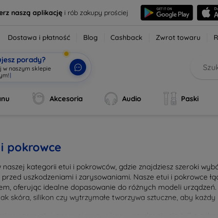
erz naszą aplikację
i rób zakupy prościej
Dostawa i płatność
Blog
Cashback
Zwrot towaru
R
ujesz porady?
aj w naszym sklepie
wym!
|
anu
Akcesoria
Audio
Paski
 i pokrowce
w naszej kategorii etui i pokrowców, gdzie znajdziesz szeroki wy
n przed uszkodzeniami i zarysowaniami. Nasze etui i pokrowce 
em, oferując idealne dopasowanie do różnych modeli urządzeń. 
 jak skóra, silikon czy wytrzymałe tworzywa sztuczne, aby każdy 
ając nasze etui, zapewniasz swojemu urządzeniu nie tylko ochron