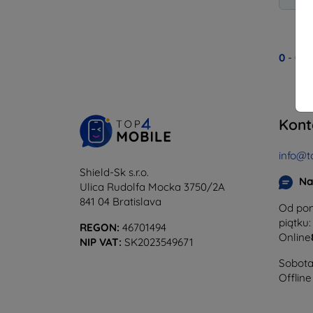
0
-
0
z
Kont
info@t
Shield-Sk s.r.o.
Na
Ulica Rudolfa Mocka 3750/2A
841 04 Bratislava
Od pon
piątku:
REGON:
46701494
Online
NIP VAT:
SK2023549671
Sobota 
Offline