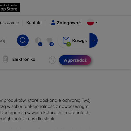
oszczenie
Kontakt
Zalogować
Koszyk
0
0
0
Elektronika
Wyprzedaż
bór produktów, które doskonale ochronią Twój
łączą w sobie funkcjonalność z nowoczesnym
Dostępne są w wielu kolorach i materiałach,
mógł znaleźć coś dla siebie.
ę, ale także wyjątkowy styl. Niezależnie od