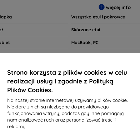
czy preferujesz minimalistyczny wygląd, czy też bardziej efekto
więcej info
wania. Przeglądaj naszą ofertę i znajdź etui, które najlepiej od
klapką
Wszystko etui i pokrowce
ał
Skórzane etui
ablet
MacBook, PC
s
Przyjazne dla środowiska
o ładowania
Futerały do smartwatcha
Strona korzysta z plików cookies w celu
realizacji usług i zgodnie z Polityką
Szybkie wyszukiwanie
Plików Cookies.
Motorola Moto G10
Na naszej stronie internetowej używamy plików cookie.
Niektóre z nich są niezbędne do prawidłowego
funkcjonowania witryny, podczas gdy inne pomagają
lecane
Najbardziej sprzedawane
Tanie
Drogie
Z
nam analizować ruch oraz personalizować treści i
reklamy.
d not find any active products.