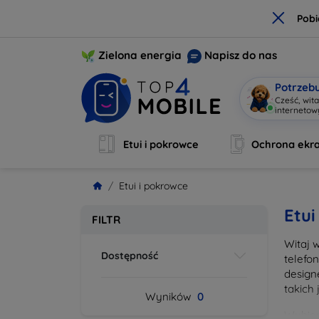
×
Pobi
Zielona energia
Napisz do nas
Potrzeb
Cześć, wit
interneto
Etui i pokrowce
Ochrona ekr
Etui i pokrowce
Etui
FILTR
Witaj 
Dostępność
telefo
design
takich
Wyników
0
Wybier