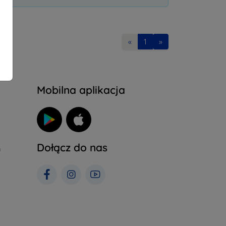
«
1
»
Mobilna aplikacja
Dołącz do nas
h