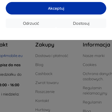
Akceptuj
 całkowego
0
.
Odrzucić
Dostosuj
akt
Zakupy
Informacja
op4mobile.eu
Dostawa i płatność
Nasze marki
Blog
Cookies
pisz do nas
Cashback
Ochrona danyc
iedziałku do
osobowych.
Zwrot towaru
8:00 - 16:00
Regulamin
Roszczenie
reklamacyjny
i niedziela:
Kontakt
Regulamin
Hurtowy
Blog