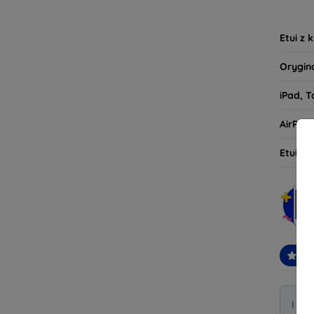
tego, 
oczeki
Etui z 
Orygin
iPad, T
AirPod
Etui d
Po
I di