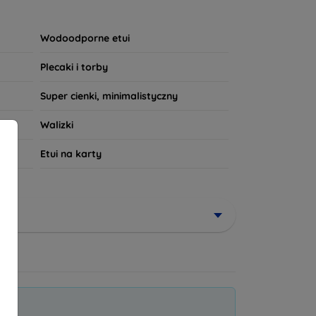
wny wzór, nasze produkty spełnią Twoje
powiada Twoim potrzebom!
Wodoodporne etui
Plecaki i torby
Super cienki, minimalistyczny
Walizki
Etui na karty
niżki