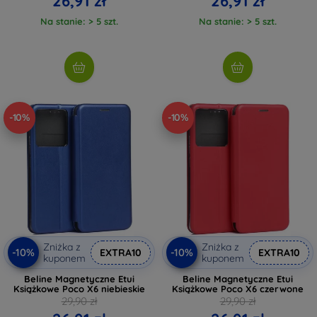
26,91 zł
26,91 zł
Na stanie: > 5 szt.
Na stanie: > 5 szt.
-10%
-10%
Zniżka z
Zniżka z
-10%
-10%
EXTRA10
EXTRA10
kuponem
kuponem
Beline Magnetyczne Etui
Beline Magnetyczne Etui
Książkowe Poco X6 niebieskie
Książkowe Poco X6 czerwone
29,90 zł
29,90 zł