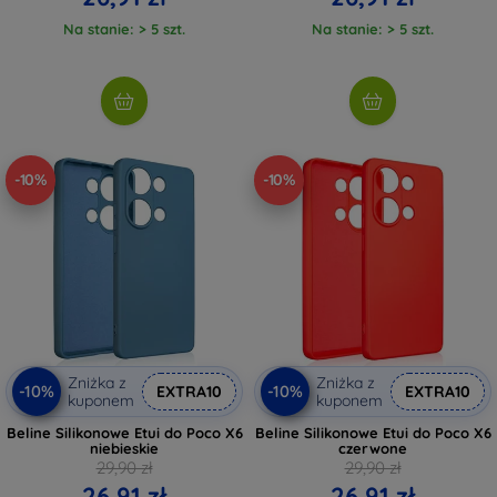
Na stanie: > 5 szt.
Na stanie: > 5 szt.
-10%
-10%
Zniżka z
Zniżka z
-10%
-10%
EXTRA10
EXTRA10
kuponem
kuponem
Beline Silikonowe Etui do Poco X6
Beline Silikonowe Etui do Poco X6
niebieskie
czerwone
29,90 zł
29,90 zł
26,91 zł
26,91 zł