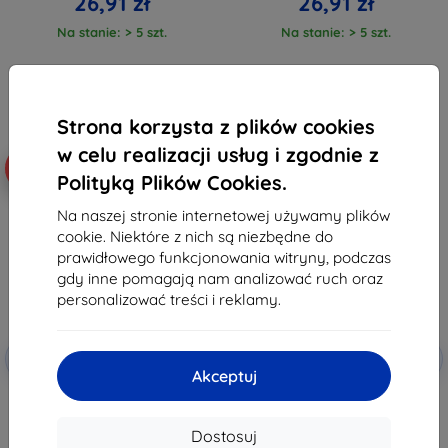
26,91 zł
26,91 zł
Na stanie: > 5 szt.
Na stanie: > 5 szt.
Strona korzysta z plików cookies
w celu realizacji usług i zgodnie z
-10%
-10%
Polityką Plików Cookies.
Na naszej stronie internetowej używamy plików
cookie. Niektóre z nich są niezbędne do
prawidłowego funkcjonowania witryny, podczas
gdy inne pomagają nam analizować ruch oraz
personalizować treści i reklamy.
Zniżka z
Zniżka z
-10%
-10%
EXTRA10
EXTRA10
kuponem
kuponem
Akceptuj
Beline Magnetyczne Etui
TECH-PROTECT VELAR CAM+ etui
Książkowe Poco X6 czarne
do XIAOMI REDMI NOTE 13 PRO
5G / POCO X6 5G czarne
29,90 zł
Dostosuj
(5906302307647)