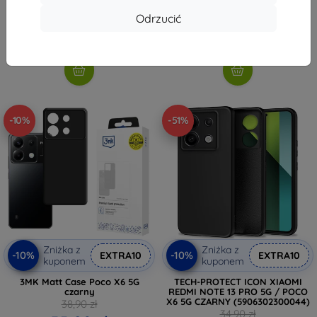
26,91 zł
33,90 zł
Odrzucić
30,50 zł
Na stanie: > 5 szt.
Na stanie: > 5 szt.
-10%
-51%
Zniżka z
Zniżka z
-10%
-10%
EXTRA10
EXTRA10
kuponem
kuponem
3MK Matt Case Poco X6 5G
TECH-PROTECT ICON XIAOMI
czarny
REDMI NOTE 13 PRO 5G / POCO
X6 5G CZARNY (5906302300044)
38,90 zł
34,90 zł