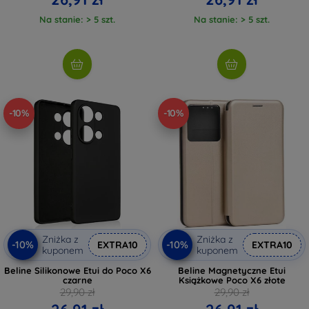
Na stanie: > 5 szt.
Na stanie: > 5 szt.
-10%
-10%
Zniżka z
Zniżka z
-10%
-10%
EXTRA10
EXTRA10
kuponem
kuponem
Beline Silikonowe Etui do Poco X6
Beline Magnetyczne Etui
czarne
Książkowe Poco X6 złote
29,90 zł
29,90 zł