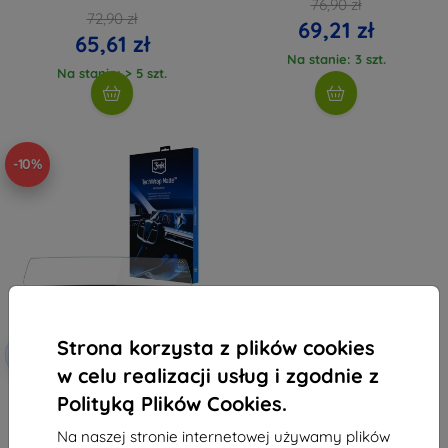
76,90 zł
72,90 zł
69,21 zł
65,61 zł
Na stanie: 3 szt.
Na stanie: > 5 szt.
-10%
Strona korzysta z plików cookies
Zniżka z
-10%
EXTRA10
kuponem
w celu realizacji usług i zgodnie z
3mk TechWrap Matowa Folia
Polityką Plików Cookies.
Ochronna na Środkowy
Wyświetlacz BMW X2 U10 2024-
Na naszej stronie internetowej używamy plików
201,90 zł