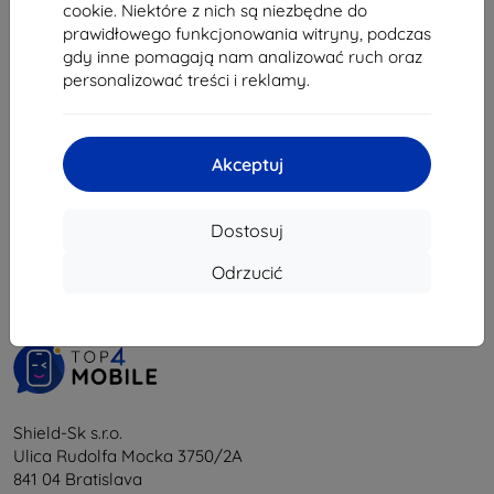
cookie. Niektóre z nich są niezbędne do
181,72 zł
prawidłowego funkcjonowania witryny, podczas
Na stanie: > 5 szt.
gdy inne pomagają nam analizować ruch oraz
personalizować treści i reklamy.
Akceptuj
1
-
5
z całkowego
5
.
Dostosuj
«
1
»
Odrzucić
Shield-Sk s.r.o.
Ulica Rudolfa Mocka 3750/2A
841 04 Bratislava