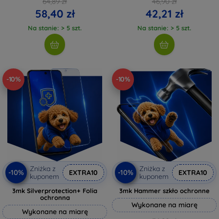
64,89 zł
46,90 zł
58,40 zł
42,21 zł
Na stanie: > 5 szt.
Na stanie: > 5 szt.
-10%
-10%
Zniżka z
Zniżka z
-10%
-10%
EXTRA10
EXTRA10
kuponem
kuponem
3mk Silverprotection+ Folia
3mk Hammer szkło ochronne
ochronna
Wykonane na miarę
Wykonane na miarę